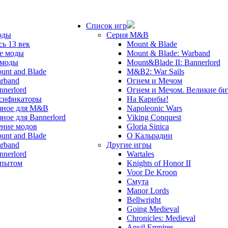
Список игр
оды
Серия M&B
сь 13 век
Mount & Blade
е моды
Mount & Blade: Warband
 моды
Mount&Blade II: Bannerlord
unt and Blade
M&B2: War Sails
rband
Огнем и Мечом
nnerlord
Огнем и Мечом. Великие б
сификаторы
На Карибы!
зное для M&B
Napoleonic Wars
зное для Bannerlord
Viking Conquest
ние модов
Gloria Sinica
unt and Blade
О Кальрадии
rband
Другие игры
nnerlord
Wartales
опытом
Knights of Honor II
Voor De Kroon
Смута
Manor Lords
Bellwright
Going Medieval
Chronicles: Medieval
Anvil Empires