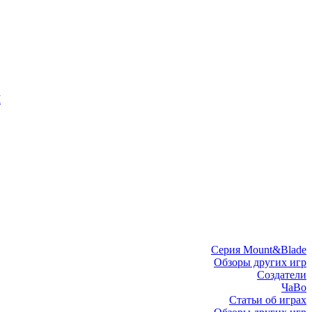
I
Серия Mount&Blade
Обзоры других игр
Создатели
ЧаВо
Статьи об играх