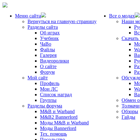
Меню сайта
Все о модах
Вернуться на главную страницу
Наши м
Разделы сайта
Ру
Об играх
Вс
Учебник
Скачать
ЧаВо
Mo
Файлы
Wa
Галерея
Ba
Видеоролики
Ру
О сайте
Ра
Форум
Ра
Мой сайт
Обсужде
Профиль
Mo
Мои ЛС
Wa
Список наград
Ba
Группы
Обмен 
Разделы форума
Толмачи
M&B и Warband
Обзоры
M&B2 Bannerlord
Гайды
Моды M&B и Warband
Моды Bannerlord
Тех. помощь
Посольство