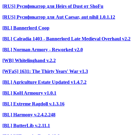
[RUS] Русификатор для Heirs of Dust от ShoFu
[RUS] Русификатор для Aut Caesar, aut nihil 1.0.1.12
[BL] Bannerlord Coop
[BL] Calradia 1403 - Bannerlord Late Medieval Overhaul v2.2
[BL] Norman Armory - Reworked v2.0
[WB] Whitelinghand v.2.2
[WFaS] 1631: The Thirty Years' War v1.3
[BL] Agriculture Estate Updated v1.4.7.2
[BL] KoH Armoury v1.0.1
[BL] Extreme Ragdoll v.1.3.16
[BL] Harmony v.2.4.2.248
[BL] ButterLib v.2.11.1