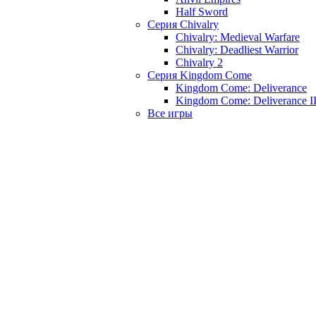
Half Sword
Серия Chivalry
Chivalry: Medieval Warfare
Chivalry: Deadliest Warrior
Chivalry 2
Серия Kingdom Come
Kingdom Come: Deliverance
Kingdom Come: Deliverance I
Все игры