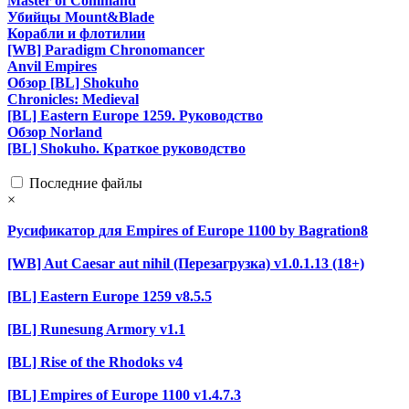
Master of Command
Убийцы Mount&Blade
Корабли и флотилии
[WB] Paradigm Chronomancer
Anvil Empires
Обзор [BL] Shokuho
Chronicles: Medieval
[BL] Eastern Europe 1259. Руководство
Обзор Norland
[BL] Shokuho. Краткое руководство
Последние файлы
×
Русификатор для Empires of Europe 1100 by Bagration8
[WB] Aut Caesar aut nihil (Перезагрузка) v1.0.1.13 (18+)
[BL] Eastern Europe 1259 v8.5.5
[BL] Runesung Armory v1.1
[BL] Rise of the Rhodoks v4
[BL] Empires of Europe 1100 v1.4.7.3