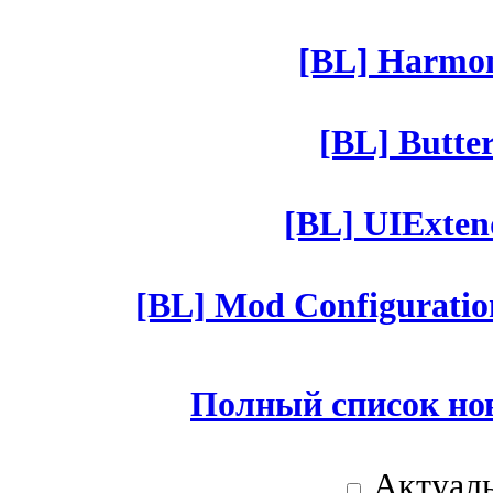
[BL] Harmony
[BL] Butter
[BL] UIExtend
[BL] Mod Configuratio
Полный список но
Актуаль