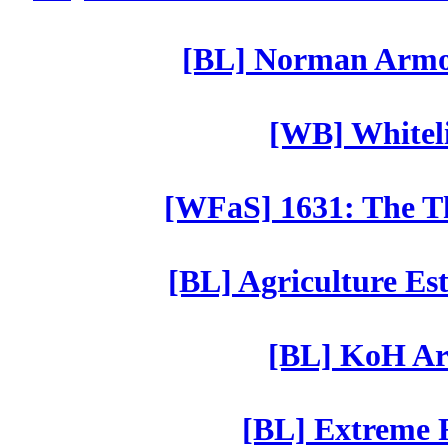
[BL] Norman Armor
[WB] Whiteli
[WFaS] 1631: The Th
[BL] Agriculture Est
[BL] KoH Ar
[BL] Extreme R