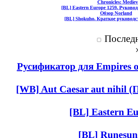
Chronicles: Mediev
[BL] Eastern Europe 1259. Руково
Обзор Norland
[BL] Shokuho. Краткое руководс
Послед
Русификатор для Empires of
[WB] Aut Caesar aut nihil (П
[BL] Eastern Eu
[BL] Runesun