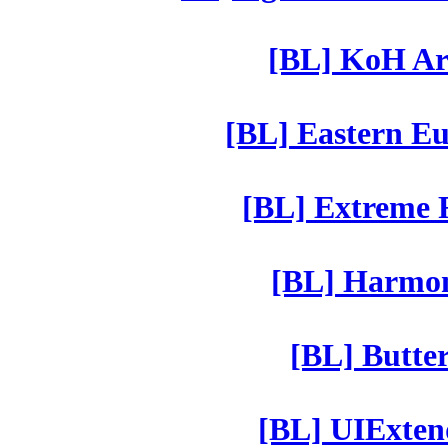
[BL] KoH Ar
[BL] Eastern Eu
[BL] Extreme R
[BL] Harmony
[BL] Butter
[BL] UIExtend