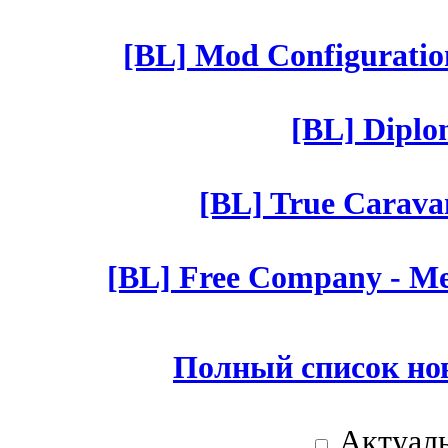
[BL] Mod Configuratio
[BL] Diplom
[BL] True Caravan
[BL] Free Company - Mer
Полный список но
Актуаль