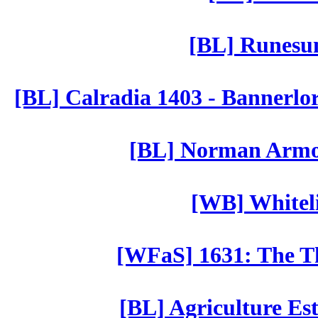
[BL] Runesu
[BL] Calradia 1403 - Bannerlo
[BL] Norman Armor
[WB] Whiteli
[WFaS] 1631: The Th
[BL] Agriculture Est