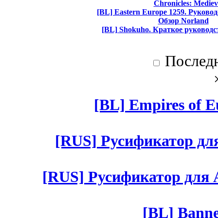
Chronicles: Mediev
[BL] Eastern Europe 1259. Руково
Обзор Norland
[BL] Shokuho. Краткое руководс
Послед
[BL] Empires of Eu
[RUS] Русификатор для 
[RUS] Русификатор для Aut
[BL] Banne