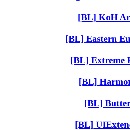
[BL] KoH Ar
[BL] Eastern Eu
[BL] Extreme R
[BL] Harmony
[BL] Butter
[BL] UIExtend