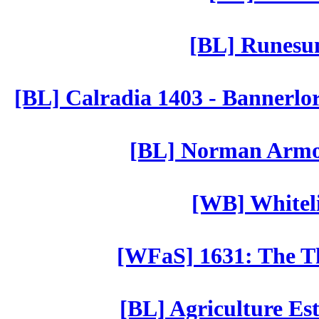
[BL] Runesu
[BL] Calradia 1403 - Bannerlo
[BL] Norman Armor
[WB] Whiteli
[WFaS] 1631: The Th
[BL] Agriculture Est