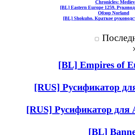
Chronicles: Mediev
[BL] Eastern Europe 1259. Руково
Обзор Norland
[BL] Shokuho. Краткое руководс
Послед
[BL] Empires of Eu
[RUS] Русификатор для 
[RUS] Русификатор для Aut
[BL] Banne