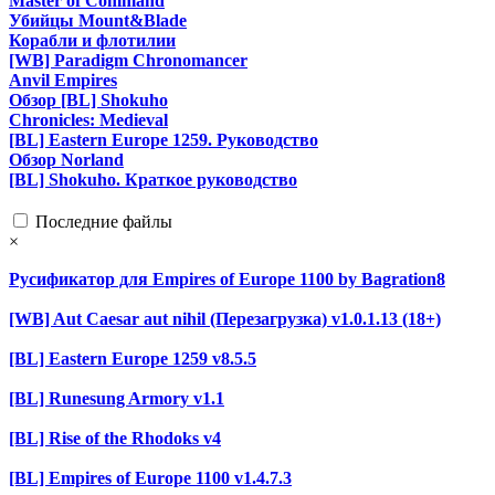
Master of Command
Убийцы Mount&Blade
Корабли и флотилии
[WB] Paradigm Chronomancer
Anvil Empires
Обзор [BL] Shokuho
Chronicles: Medieval
[BL] Eastern Europe 1259. Руководство
Обзор Norland
[BL] Shokuho. Краткое руководство
Последние файлы
×
Русификатор для Empires of Europe 1100 by Bagration8
[WB] Aut Caesar aut nihil (Перезагрузка) v1.0.1.13 (18+)
[BL] Eastern Europe 1259 v8.5.5
[BL] Runesung Armory v1.1
[BL] Rise of the Rhodoks v4
[BL] Empires of Europe 1100 v1.4.7.3