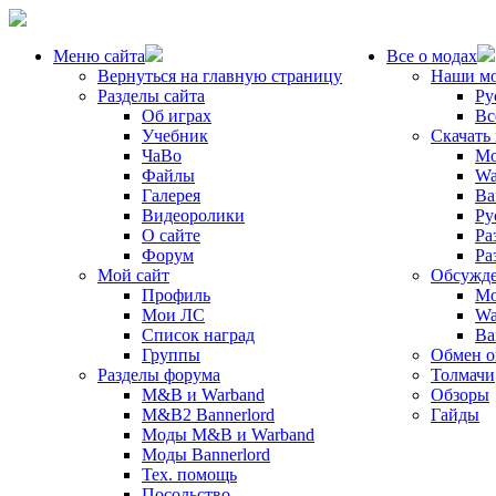
Меню сайта
Все о модах
Вернуться на главную страницу
Наши м
Разделы сайта
Ру
Об играх
Вс
Учебник
Скачать
ЧаВо
Mo
Файлы
Wa
Галерея
Ba
Видеоролики
Ру
О сайте
Ра
Форум
Ра
Мой сайт
Обсужде
Профиль
Mo
Мои ЛС
Wa
Список наград
Ba
Группы
Обмен 
Разделы форума
Толмачи
M&B и Warband
Обзоры
M&B2 Bannerlord
Гайды
Моды M&B и Warband
Моды Bannerlord
Тех. помощь
Посольство