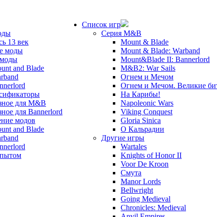
Список игр
оды
Серия M&B
сь 13 век
Mount & Blade
е моды
Mount & Blade: Warband
 моды
Mount&Blade II: Bannerlord
unt and Blade
M&B2: War Sails
rband
Огнем и Мечом
nnerlord
Огнем и Мечом. Великие б
сификаторы
На Карибы!
зное для M&B
Napoleonic Wars
зное для Bannerlord
Viking Conquest
ние модов
Gloria Sinica
unt and Blade
О Кальрадии
rband
Другие игры
nnerlord
Wartales
опытом
Knights of Honor II
Voor De Kroon
Смута
Manor Lords
Bellwright
Going Medieval
Chronicles: Medieval
Anvil Empires