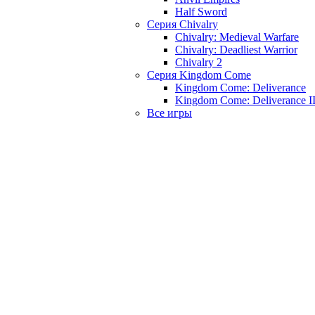
Half Sword
Серия Chivalry
Chivalry: Medieval Warfare
Chivalry: Deadliest Warrior
Chivalry 2
Серия Kingdom Come
Kingdom Come: Deliverance
Kingdom Come: Deliverance I
Все игры