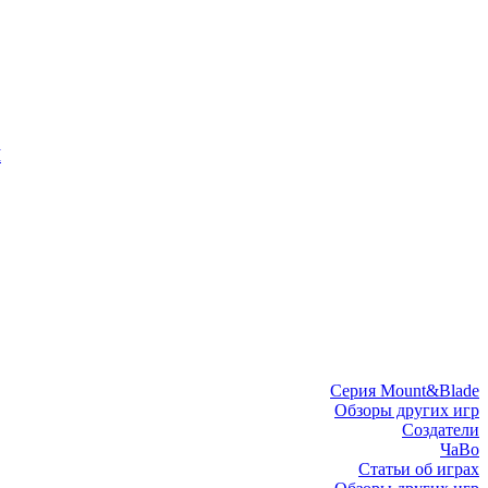
I
Серия Mount&Blade
Обзоры других игр
Создатели
ЧаВо
Статьи об играх