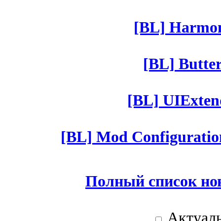
[BL] Harmony
[BL] Butter
[BL] UIExtend
[BL] Mod Configuratio
Полный список но
Актуаль