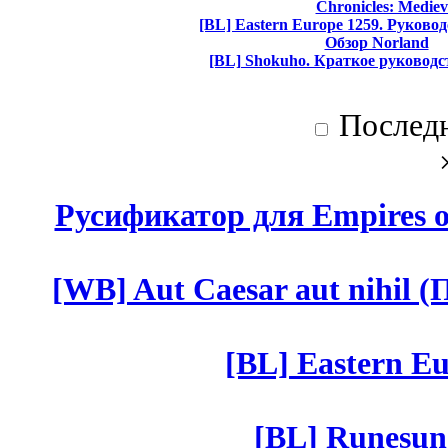
Chronicles: Mediev
[BL] Eastern Europe 1259. Руково
Обзор Norland
[BL] Shokuho. Краткое руководс
Послед
Русификатор для Empires of
[WB] Aut Caesar aut nihil (П
[BL] Eastern Eu
[BL] Runesun