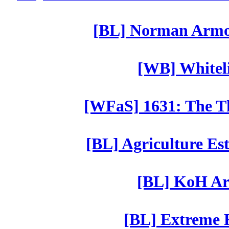
[BL] Norman Armor
[WB] Whiteli
[WFaS] 1631: The Th
[BL] Agriculture Est
[BL] KoH Ar
[BL] Extreme R