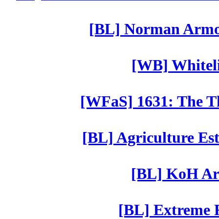
[BL] Norman Armor
[WB] Whiteli
[WFaS] 1631: The Th
[BL] Agriculture Est
[BL] KoH Ar
[BL] Extreme R