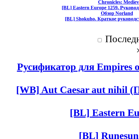
Chronicles: Mediev
[BL] Eastern Europe 1259. Руково
Обзор Norland
[BL] Shokuho. Краткое руководс
Послед
Русификатор для Empires of
[WB] Aut Caesar aut nihil (П
[BL] Eastern Eu
[BL] Runesun