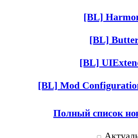
[BL] Harmony
[BL] Butter
[BL] UIExtend
[BL] Mod Configuratio
Полный список но
Актуаль