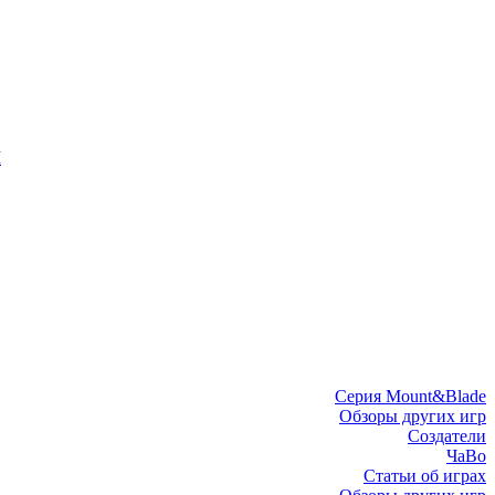
I
Серия Mount&Blade
Обзоры других игр
Создатели
ЧаВо
Статьи об играх