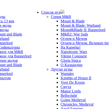
Список игр
оды
Серия M&B
сь 13 век
Mount & Blade
е моды
Mount & Blade: Warband
 моды
Mount&Blade II: Bannerlord
unt and Blade
M&B2: War Sails
rband
Огнем и Мечом
nnerlord
Огнем и Мечом. Великие б
сификаторы
На Карибы!
зное для M&B
Napoleonic Wars
зное для Bannerlord
Viking Conquest
ние модов
Gloria Sinica
unt and Blade
О Кальрадии
rband
Другие игры
nnerlord
Wartales
опытом
Knights of Honor II
Voor De Kroon
Смута
Manor Lords
Bellwright
Going Medieval
Chronicles: Medieval
Anvil Empires