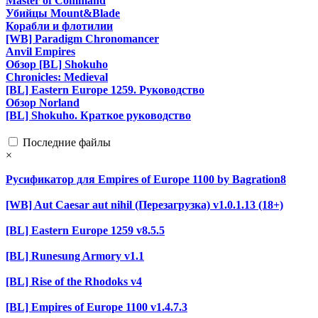
Master of Command
Убийцы Mount&Blade
Корабли и флотилии
[WB] Paradigm Chronomancer
Anvil Empires
Обзор [BL] Shokuho
Chronicles: Medieval
[BL] Eastern Europe 1259. Руководство
Обзор Norland
[BL] Shokuho. Краткое руководство
Последние файлы
×
Русификатор для Empires of Europe 1100 by Bagration8
[WB] Aut Caesar aut nihil (Перезагрузка) v1.0.1.13 (18+)
[BL] Eastern Europe 1259 v8.5.5
[BL] Runesung Armory v1.1
[BL] Rise of the Rhodoks v4
[BL] Empires of Europe 1100 v1.4.7.3