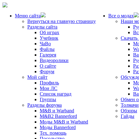
Меню сайта
Все о модах
Вернуться на главную страницу
Наши м
Разделы сайта
Ру
Об играх
Вс
Учебник
Скачать
ЧаВо
Mo
Файлы
Wa
Галерея
Ba
Видеоролики
Ру
О сайте
Ра
Форум
Ра
Мой сайт
Обсужде
Профиль
Mo
Мои ЛС
Wa
Список наград
Ba
Группы
Обмен 
Разделы форума
Толмачи
M&B и Warband
Обзоры
M&B2 Bannerlord
Гайды
Моды M&B и Warband
Моды Bannerlord
Тех. помощь
Посольство