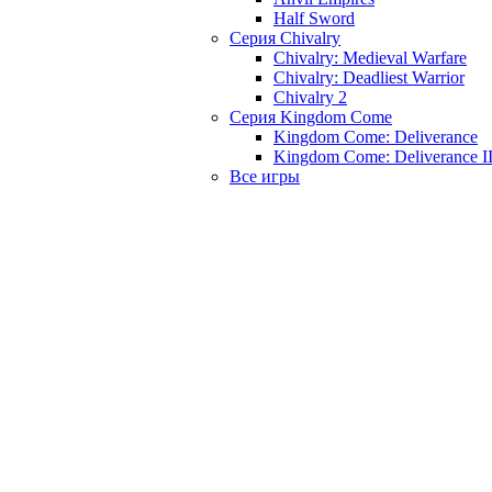
Half Sword
Серия Chivalry
Chivalry: Medieval Warfare
Chivalry: Deadliest Warrior
Chivalry 2
Серия Kingdom Come
Kingdom Come: Deliverance
Kingdom Come: Deliverance I
Все игры