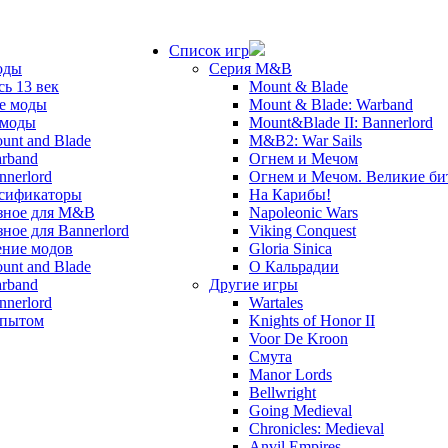
Список игр
оды
Серия M&B
сь 13 век
Mount & Blade
е моды
Mount & Blade: Warband
 моды
Mount&Blade II: Bannerlord
unt and Blade
M&B2: War Sails
rband
Огнем и Мечом
nnerlord
Огнем и Мечом. Великие б
сификаторы
На Карибы!
зное для M&B
Napoleonic Wars
зное для Bannerlord
Viking Conquest
ние модов
Gloria Sinica
unt and Blade
О Кальрадии
rband
Другие игры
nnerlord
Wartales
опытом
Knights of Honor II
Voor De Kroon
Смута
Manor Lords
Bellwright
Going Medieval
Chronicles: Medieval
Anvil Empires