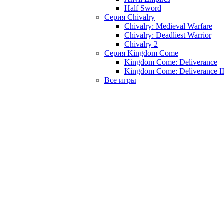
Half Sword
Серия Chivalry
Chivalry: Medieval Warfare
Chivalry: Deadliest Warrior
Chivalry 2
Серия Kingdom Come
Kingdom Come: Deliverance
Kingdom Come: Deliverance I
Все игры