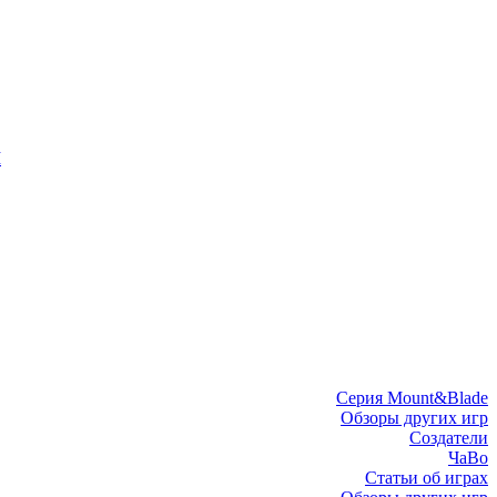
I
Серия Mount&Blade
Обзоры других игр
Создатели
ЧаВо
Статьи об играх