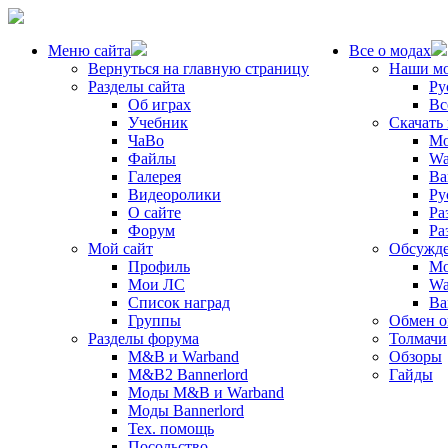
Меню сайта
Все о модах
Вернуться на главную страницу
Наши м
Разделы сайта
Ру
Об играх
Вс
Учебник
Скачать
ЧаВо
Mo
Файлы
Wa
Галерея
Ba
Видеоролики
Ру
О сайте
Ра
Форум
Ра
Мой сайт
Обсужде
Профиль
Mo
Мои ЛС
Wa
Список наград
Ba
Группы
Обмен 
Разделы форума
Толмачи
M&B и Warband
Обзоры
M&B2 Bannerlord
Гайды
Моды M&B и Warband
Моды Bannerlord
Тех. помощь
Посольство