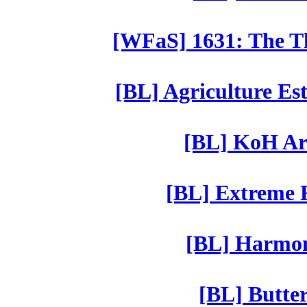
[WFaS] 1631: The Th
[BL] Agriculture Est
[BL] KoH Ar
[BL] Extreme R
[BL] Harmony
[BL] Butter