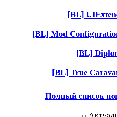
[BL] UIExtend
[BL] Mod Configuratio
[BL] Diplom
[BL] True Caravan
Полный список но
Актуаль