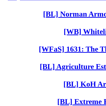
[BL] Norman Armor
[WB] Whiteli
[WFaS] 1631: The Th
[BL] Agriculture Est
[BL] KoH Ar
[BL] Extreme R