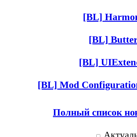
[BL] Harmony
[BL] Butter
[BL] UIExtend
[BL] Mod Configuratio
Полный список но
Актуаль