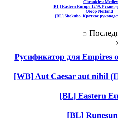
Chronicles: Mediev
[BL] Eastern Europe 1259. Руково
Обзор Norland
[BL] Shokuho. Краткое руководс
Послед
Русификатор для Empires of
[WB] Aut Caesar aut nihil (П
[BL] Eastern Eu
[BL] Runesun