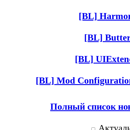
[BL] Harmony
[BL] Butter
[BL] UIExtend
[BL] Mod Configuratio
Полный список но
Актуаль