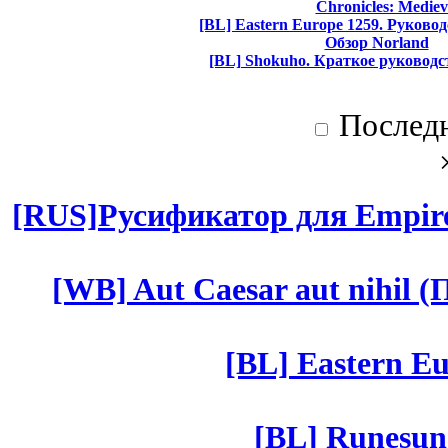
Chronicles: Mediev
[BL] Eastern Europe 1259. Руково
Обзор Norland
[BL] Shokuho. Краткое руководс
Послед
[RUS]Русификатор для Empires
[WB] Aut Caesar aut nihil (П
[BL] Eastern Eu
[BL] Runesun