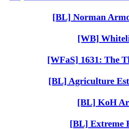
[BL] Norman Armor
[WB] Whiteli
[WFaS] 1631: The Th
[BL] Agriculture Est
[BL] KoH Ar
[BL] Extreme R