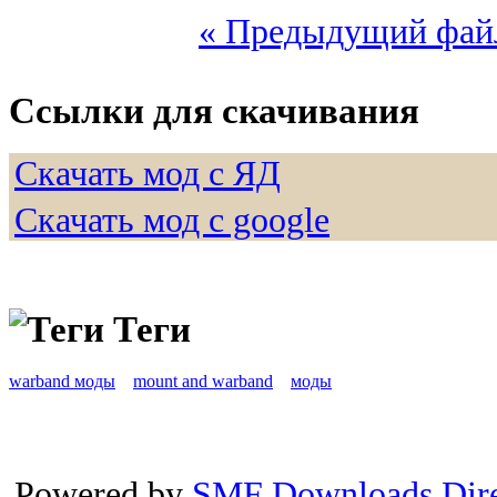
« Предыдущий фай
Ссылки для скачивания
Скачать мод с ЯД
Скачать мод с google
Теги
warband моды
mount and warband
моды
Powered by
SMF Downloads Dire