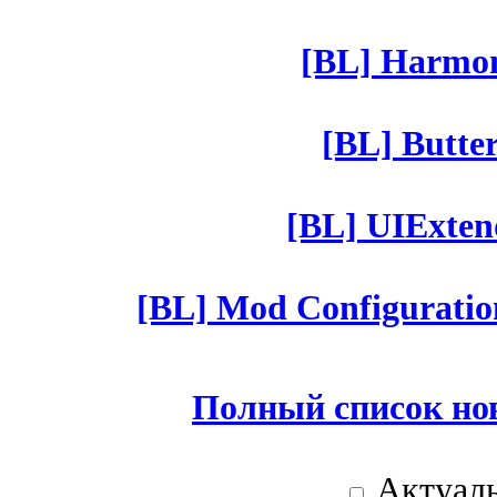
[BL] Harmony
[BL] Butter
[BL] UIExtend
[BL] Mod Configuratio
Полный список но
Актуаль