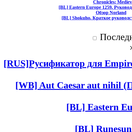
Chronicles: Mediev
[BL] Eastern Europe 1259. Руково
Обзор Norland
[BL] Shokuho. Краткое руководс
Послед
[RUS]Русификатор для Empires
[WB] Aut Caesar aut nihil (П
[BL] Eastern Eu
[BL] Runesun