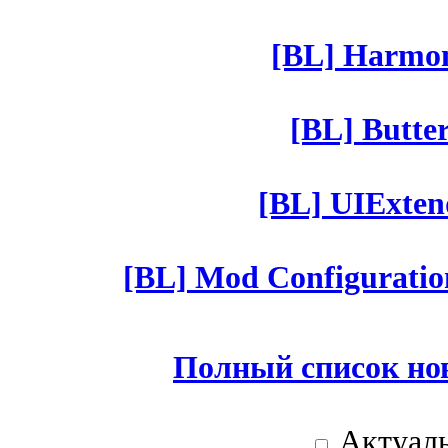
[BL] Harmony
[BL] Butter
[BL] UIExtend
[BL] Mod Configuratio
Полный список но
Актуаль