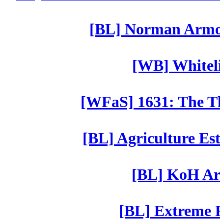
[BL] Norman Armor
[WB] Whiteli
[WFaS] 1631: The Th
[BL] Agriculture Est
[BL] KoH Ar
[BL] Extreme R