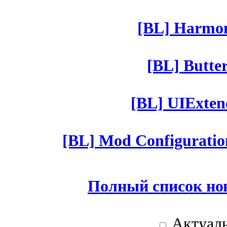
[BL] Harmony
[BL] Butter
[BL] UIExtend
[BL] Mod Configuratio
Полный список но
Актуаль