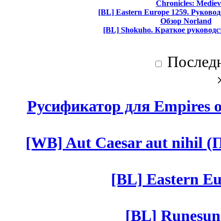
Chronicles: Mediev
[BL] Eastern Europe 1259. Руково
Обзор Norland
[BL] Shokuho. Краткое руководс
Послед
Русификатор для Empires of
[WB] Aut Caesar aut nihil (П
[BL] Eastern Eu
[BL] Runesun