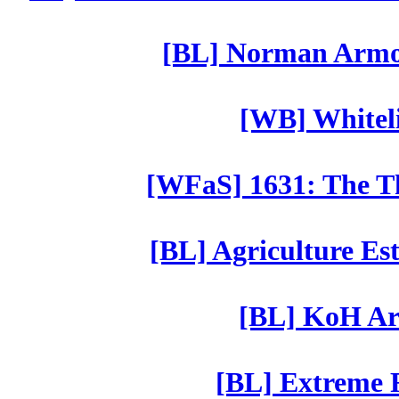
[BL] Norman Armor
[WB] Whiteli
[WFaS] 1631: The Th
[BL] Agriculture Est
[BL] KoH Ar
[BL] Extreme R