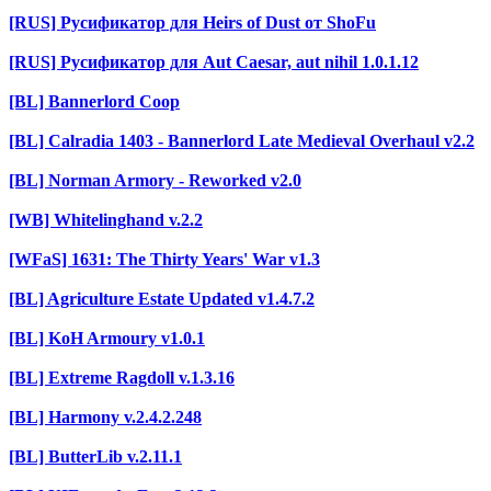
[RUS] Русификатор для Heirs of Dust от ShoFu
[RUS] Русификатор для Aut Caesar, aut nihil 1.0.1.12
[BL] Bannerlord Coop
[BL] Calradia 1403 - Bannerlord Late Medieval Overhaul v2.2
[BL] Norman Armory - Reworked v2.0
[WB] Whitelinghand v.2.2
[WFaS] 1631: The Thirty Years' War v1.3
[BL] Agriculture Estate Updated v1.4.7.2
[BL] KoH Armoury v1.0.1
[BL] Extreme Ragdoll v.1.3.16
[BL] Harmony v.2.4.2.248
[BL] ButterLib v.2.11.1