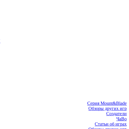
I
Серия Mount&Blade
Обзоры других игр
Создатели
ЧаВо
Статьи об играх