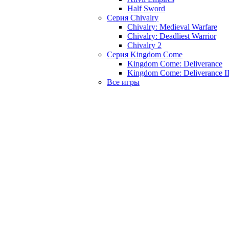
Half Sword
Серия Chivalry
Chivalry: Medieval Warfare
Chivalry: Deadliest Warrior
Chivalry 2
Серия Kingdom Come
Kingdom Come: Deliverance
Kingdom Come: Deliverance I
Все игры