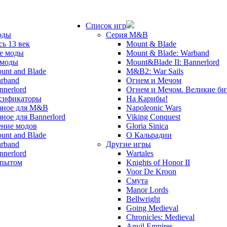
Список игр
оды
Серия M&B
сь 13 век
Mount & Blade
е моды
Mount & Blade: Warband
 моды
Mount&Blade II: Bannerlord
unt and Blade
M&B2: War Sails
rband
Огнем и Мечом
nnerlord
Огнем и Мечом. Великие б
сификаторы
На Карибы!
зное для M&B
Napoleonic Wars
зное для Bannerlord
Viking Conquest
ние модов
Gloria Sinica
unt and Blade
О Кальрадии
rband
Другие игры
nnerlord
Wartales
опытом
Knights of Honor II
Voor De Kroon
Смута
Manor Lords
Bellwright
Going Medieval
Chronicles: Medieval
Anvil Empires