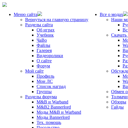
Меню сайта
Все о модах
Вернуться на главную страницу
Наши м
Разделы сайта
Ру
Об играх
Вс
Учебник
Скачать
ЧаВо
Mo
Файлы
Wa
Галерея
Ba
Видеоролики
Ру
О сайте
Ра
Форум
Ра
Мой сайт
Обсужде
Профиль
Mo
Мои ЛС
Wa
Список наград
Ba
Группы
Обмен 
Разделы форума
Толмачи
M&B и Warband
Обзоры
M&B2 Bannerlord
Гайды
Моды M&B и Warband
Моды Bannerlord
Тех. помощь
Посольство