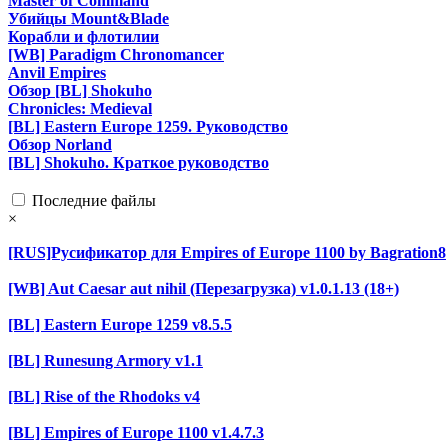
Master of Command
Убийцы Mount&Blade
Корабли и флотилии
[WB] Paradigm Chronomancer
Anvil Empires
Обзор [BL] Shokuho
Chronicles: Medieval
[BL] Eastern Europe 1259. Руководство
Обзор Norland
[BL] Shokuho. Краткое руководство
Последние файлы
×
[RUS]Русификатор для Empires of Europe 1100 by Bagration8
[WB] Aut Caesar aut nihil (Перезагрузка) v1.0.1.13 (18+)
[BL] Eastern Europe 1259 v8.5.5
[BL] Runesung Armory v1.1
[BL] Rise of the Rhodoks v4
[BL] Empires of Europe 1100 v1.4.7.3