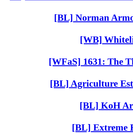
[BL] Norman Armor
[WB] Whiteli
[WFaS] 1631: The Th
[BL] Agriculture Est
[BL] KoH Ar
[BL] Extreme R