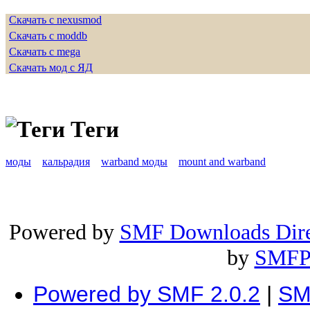
Скачать с nexusmod
Скачать с moddb
Скачать с mega
Скачать мод с ЯД
Теги
моды
кальрадия
warband моды
mount and warband
Powered by
SMF Downloads Dire
by
SMFP
Powered by SMF 2.0.2
|
SM