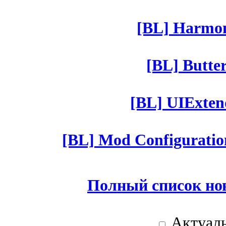
[BL] Harmony
[BL] Butter
[BL] UIExtend
[BL] Mod Configuratio
Полный список но
Актуаль