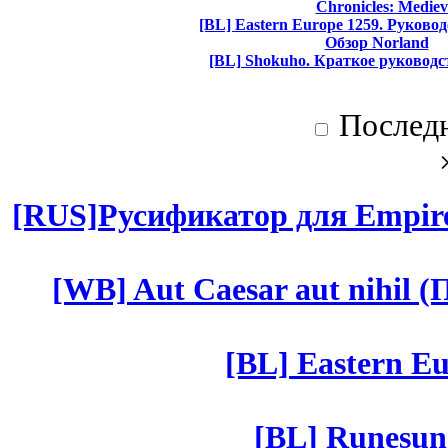
Chronicles: Mediev
[BL] Eastern Europe 1259. Руково
Обзор Norland
[BL] Shokuho. Краткое руководс
Послед
[RUS]Русификатор для Empires
[WB] Aut Caesar aut nihil (П
[BL] Eastern Eu
[BL] Runesun