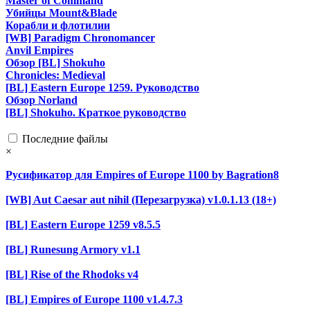
Master of Command
Убийцы Mount&Blade
Корабли и флотилии
[WB] Paradigm Chronomancer
Anvil Empires
Обзор [BL] Shokuho
Chronicles: Medieval
[BL] Eastern Europe 1259. Руководство
Обзор Norland
[BL] Shokuho. Краткое руководство
Последние файлы
×
Русификатор для Empires of Europe 1100 by Bagration8
[WB] Aut Caesar aut nihil (Перезагрузка) v1.0.1.13 (18+)
[BL] Eastern Europe 1259 v8.5.5
[BL] Runesung Armory v1.1
[BL] Rise of the Rhodoks v4
[BL] Empires of Europe 1100 v1.4.7.3