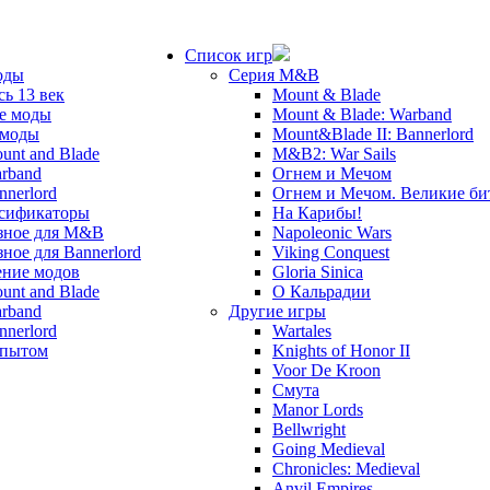
Список игр
оды
Серия M&B
сь 13 век
Mount & Blade
е моды
Mount & Blade: Warband
 моды
Mount&Blade II: Bannerlord
unt and Blade
M&B2: War Sails
rband
Огнем и Мечом
nnerlord
Огнем и Мечом. Великие б
сификаторы
На Карибы!
зное для M&B
Napoleonic Wars
зное для Bannerlord
Viking Conquest
ние модов
Gloria Sinica
unt and Blade
О Кальрадии
rband
Другие игры
nnerlord
Wartales
опытом
Knights of Honor II
Voor De Kroon
Смута
Manor Lords
Bellwright
Going Medieval
Chronicles: Medieval
Anvil Empires