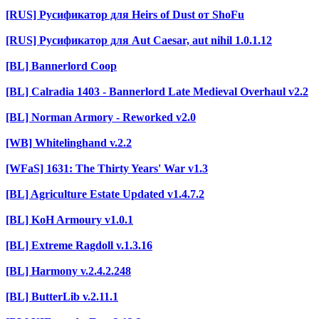
[RUS] Русификатор для Heirs of Dust от ShoFu
[RUS] Русификатор для Aut Caesar, aut nihil 1.0.1.12
[BL] Bannerlord Coop
[BL] Calradia 1403 - Bannerlord Late Medieval Overhaul v2.2
[BL] Norman Armory - Reworked v2.0
[WB] Whitelinghand v.2.2
[WFaS] 1631: The Thirty Years' War v1.3
[BL] Agriculture Estate Updated v1.4.7.2
[BL] KoH Armoury v1.0.1
[BL] Extreme Ragdoll v.1.3.16
[BL] Harmony v.2.4.2.248
[BL] ButterLib v.2.11.1