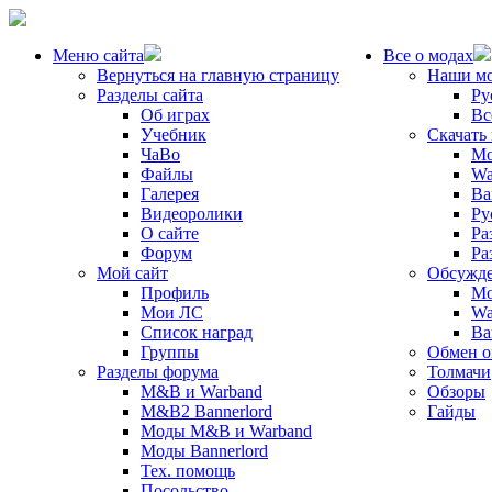
Меню сайта
Все о модах
Вернуться на главную страницу
Наши м
Разделы сайта
Ру
Об играх
Вс
Учебник
Скачать
ЧаВо
Mo
Файлы
Wa
Галерея
Ba
Видеоролики
Ру
О сайте
Ра
Форум
Ра
Мой сайт
Обсужде
Профиль
Mo
Мои ЛС
Wa
Список наград
Ba
Группы
Обмен 
Разделы форума
Толмачи
M&B и Warband
Обзоры
M&B2 Bannerlord
Гайды
Моды M&B и Warband
Моды Bannerlord
Тех. помощь
Посольство