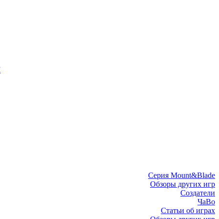
I
Серия Mount&Blade
Обзоры других игр
Создатели
ЧаВо
Статьи об играх