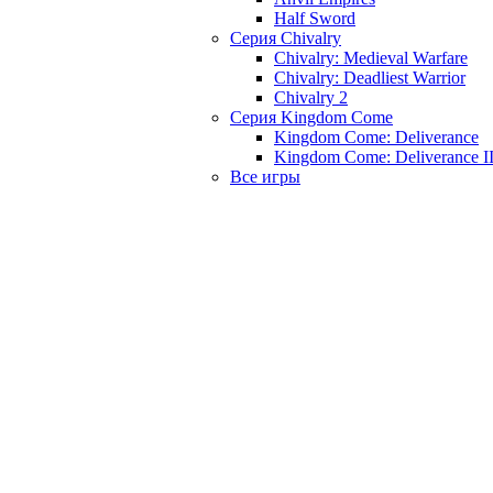
Half Sword
Серия Chivalry
Chivalry: Medieval Warfare
Chivalry: Deadliest Warrior
Chivalry 2
Серия Kingdom Come
Kingdom Come: Deliverance
Kingdom Come: Deliverance I
Все игры