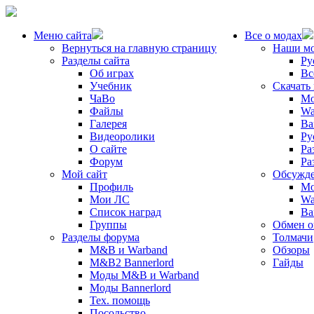
Меню сайта
Все о модах
Вернуться на главную страницу
Наши м
Разделы сайта
Ру
Об играх
Вс
Учебник
Скачать
ЧаВо
Mo
Файлы
Wa
Галерея
Ba
Видеоролики
Ру
О сайте
Ра
Форум
Ра
Мой сайт
Обсужде
Профиль
Mo
Мои ЛС
Wa
Список наград
Ba
Группы
Обмен 
Разделы форума
Толмачи
M&B и Warband
Обзоры
M&B2 Bannerlord
Гайды
Моды M&B и Warband
Моды Bannerlord
Тех. помощь
Посольство