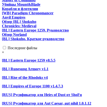
Master of Command
Убийцы Mount&Blade
Корабли и флотилии
[WB] Paradigm Chronomancer
Anvil Empires
Обзор [BL] Shokuho
Chronicles: Medieval
[BL] Eastern Europe 1259. Руководство
Обзор Norland
[BL] Shokuho. Краткое руководство
Последние файлы
×
[BL] Eastern Europe 1259 v8.5.5
[BL] Runesung Armory v1.1
[BL] Rise of the Rhodoks v4
[BL] Empires of Europe 1100 v1.4.7.3
[RUS] Русификатор для Heirs of Dust от ShoFu
[RUS] Русификатор для Aut Caesar, aut nihil 1.0.1.12