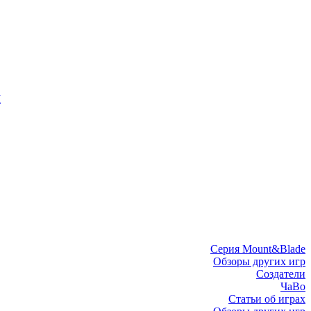
I
Серия Mount&Blade
Обзоры других игр
Создатели
ЧаВо
Статьи об играх