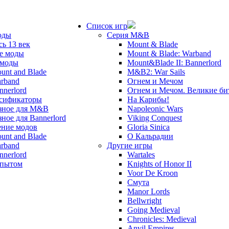
Список игр
оды
Серия M&B
сь 13 век
Mount & Blade
е моды
Mount & Blade: Warband
 моды
Mount&Blade II: Bannerlord
unt and Blade
M&B2: War Sails
rband
Огнем и Мечом
nnerlord
Огнем и Мечом. Великие б
сификаторы
На Карибы!
зное для M&B
Napoleonic Wars
зное для Bannerlord
Viking Conquest
ние модов
Gloria Sinica
unt and Blade
О Кальрадии
rband
Другие игры
nnerlord
Wartales
опытом
Knights of Honor II
Voor De Kroon
Смута
Manor Lords
Bellwright
Going Medieval
Chronicles: Medieval
Anvil Empires