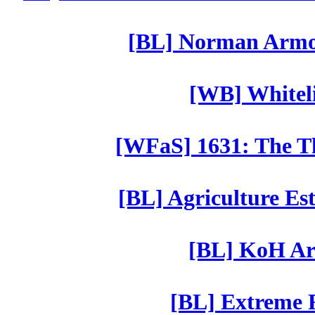
[BL] Norman Armor
[WB] Whiteli
[WFaS] 1631: The Th
[BL] Agriculture Est
[BL] KoH Ar
[BL] Extreme R