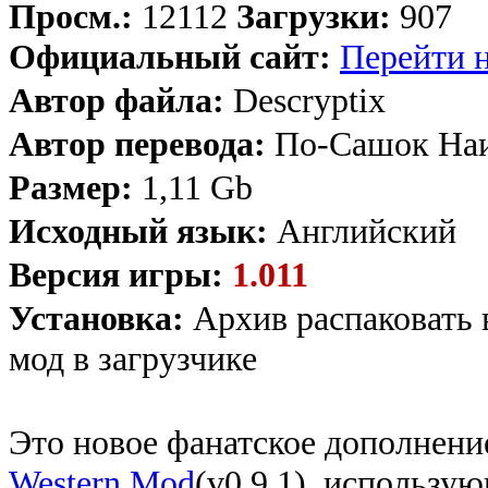
Просм.:
12112
Загрузки:
907
Официальный сайт:
Перейти н
Автор файла:
Descryptix
Автор перевода:
По-Сашок На
Размер:
1,11 Gb
Исходный язык:
Английский
Версия игры:
1.011
Установка:
Архив распаковать 
мод в загрузчике
Это новое фанатское дополнени
Western Mod
(v0.9.1), использу