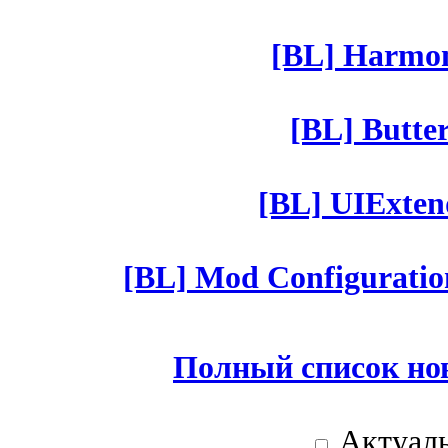
[BL] Harmony
[BL] Butter
[BL] UIExtend
[BL] Mod Configuratio
Полный список но
Актуаль