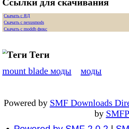
Ссылки для скачивания
Скачать с ЯД
Скачать с nexusmods
Скачать с moddb фикс
Теги
mount blade моды
моды
Powered by
SMF Downloads Dire
by
SMFP
Powered by SMF 2.0.2
|
SM