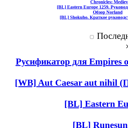
Chronicles: Mediev
[BL] Eastern Europe 1259. Руково
Обзор Norland
[BL] Shokuho. Краткое руководс
Послед
Русификатор для Empires of
[WB] Aut Caesar aut nihil (П
[BL] Eastern Eu
[BL] Runesun