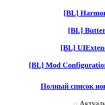
[BL] Harmony
[BL] Butter
[BL] UIExtend
[BL] Mod Configuratio
Полный список но
Актуаль