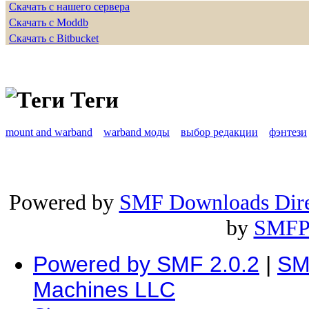
Скачать с нашего сервера
Скачать с Moddb
Скачать с Bitbucket
Теги
mount and warband
warband моды
выбор редакции
фэнтези
Powered by
SMF Downloads Dire
by
SMFP
Powered by SMF 2.0.2
|
SM
Machines LLC