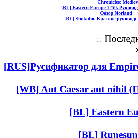
Chronicles: Mediev
[BL] Eastern Europe 1259. Руково
Обзор Norland
[BL] Shokuho. Краткое руководс
Послед
[RUS]Русификатор для Empires
[WB] Aut Caesar aut nihil (П
[BL] Eastern Eu
[BL] Runesun