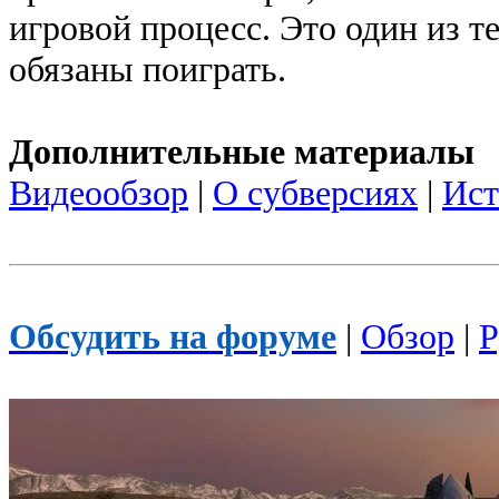
игровой процесс. Это один из т
обязаны поиграть.
Дополнительные материалы
Видеообзор
|
О субверсиях
|
Ист
Обсудить на форуме
|
Обзор
|
Р