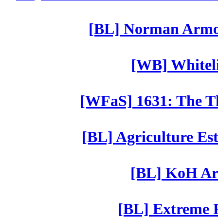
[BL] Norman Armor
[WB] Whiteli
[WFaS] 1631: The Th
[BL] Agriculture Est
[BL] KoH Ar
[BL] Extreme R