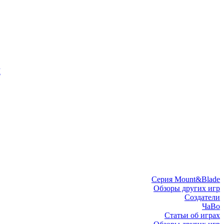
I
Серия Mount&Blade
Обзоры других игр
Создатели
ЧаВо
Статьи об играх