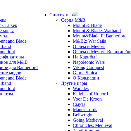
Список игр
оды
Серия M&B
сь 13 век
Mount & Blade
е моды
Mount & Blade: Warband
 моды
Mount&Blade II: Bannerlord
unt and Blade
M&B2: War Sails
rband
Огнем и Мечом
nnerlord
Огнем и Мечом. Великие б
сификаторы
На Карибы!
зное для M&B
Napoleonic Wars
зное для Bannerlord
Viking Conquest
ние модов
Gloria Sinica
unt and Blade
О Кальрадии
rband
Другие игры
nnerlord
Wartales
опытом
Knights of Honor II
Voor De Kroon
Смута
Manor Lords
Bellwright
Going Medieval
Chronicles: Medieval
Anvil Empires