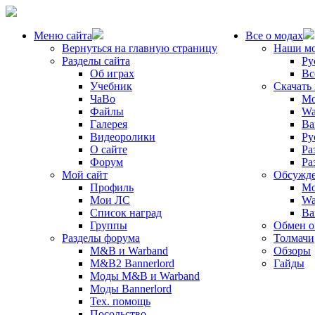
Меню сайта
Все о модах
Вернуться на главную страницу
Наши м
Разделы сайта
Ру
Об играх
Вс
Учебник
Скачать
ЧаВо
Mo
Файлы
Wa
Галерея
Ba
Видеоролики
Ру
О сайте
Ра
Форум
Ра
Мой сайт
Обсужде
Профиль
Mo
Мои ЛС
Wa
Список наград
Ba
Группы
Обмен 
Разделы форума
Толмачи
M&B и Warband
Обзоры
M&B2 Bannerlord
Гайды
Моды M&B и Warband
Моды Bannerlord
Тех. помощь
Посольство