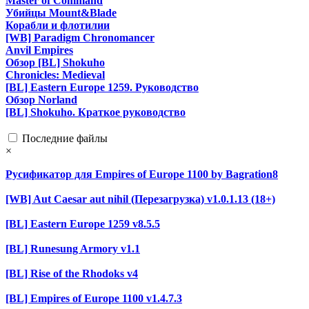
Master of Command
Убийцы Mount&Blade
Корабли и флотилии
[WB] Paradigm Chronomancer
Anvil Empires
Обзор [BL] Shokuho
Chronicles: Medieval
[BL] Eastern Europe 1259. Руководство
Обзор Norland
[BL] Shokuho. Краткое руководство
Последние файлы
×
Русификатор для Empires of Europe 1100 by Bagration8
[WB] Aut Caesar aut nihil (Перезагрузка) v1.0.1.13 (18+)
[BL] Eastern Europe 1259 v8.5.5
[BL] Runesung Armory v1.1
[BL] Rise of the Rhodoks v4
[BL] Empires of Europe 1100 v1.4.7.3