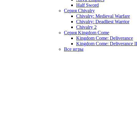
Half Sword
Серия Chivalry
Chivalry: Medieval Warfare
Chivalry: Deadliest Warrior
Chivalry 2
Серия Kingdom Come
Kingdom Come: Deliverance
Kingdom Come: Deliverance I
Все игры