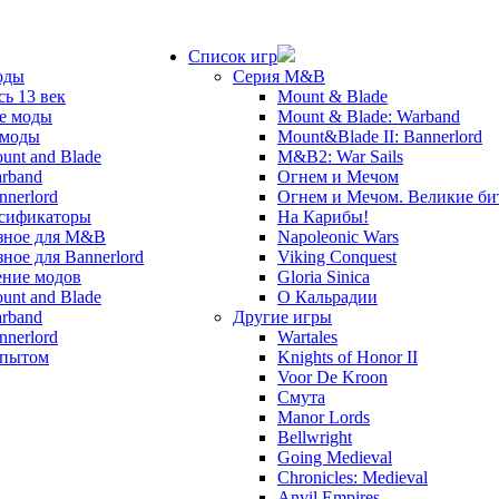
Список игр
оды
Серия M&B
сь 13 век
Mount & Blade
е моды
Mount & Blade: Warband
 моды
Mount&Blade II: Bannerlord
unt and Blade
M&B2: War Sails
rband
Огнем и Мечом
nnerlord
Огнем и Мечом. Великие б
сификаторы
На Карибы!
зное для M&B
Napoleonic Wars
зное для Bannerlord
Viking Conquest
ние модов
Gloria Sinica
unt and Blade
О Кальрадии
rband
Другие игры
nnerlord
Wartales
опытом
Knights of Honor II
Voor De Kroon
Смута
Manor Lords
Bellwright
Going Medieval
Chronicles: Medieval
Anvil Empires