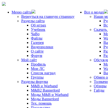
Меню сайта
Все о модах
Вернуться на главную страницу
Наши м
Разделы сайта
Ру
Об играх
Вс
Учебник
Скачать
ЧаВо
Mo
Файлы
Wa
Галерея
Ba
Видеоролики
Ру
О сайте
Ра
Форум
Ра
Мой сайт
Обсужде
Профиль
Mo
Мои ЛС
Wa
Список наград
Ba
Группы
Обмен 
Разделы форума
Толмачи
M&B и Warband
Обзоры
M&B2 Bannerlord
Гайды
Моды M&B и Warband
Моды Bannerlord
Тех. помощь
Посольство