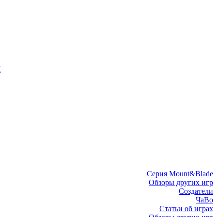
I
Серия Mount&Blade
Обзоры других игр
Создатели
ЧаВо
Статьи об играх