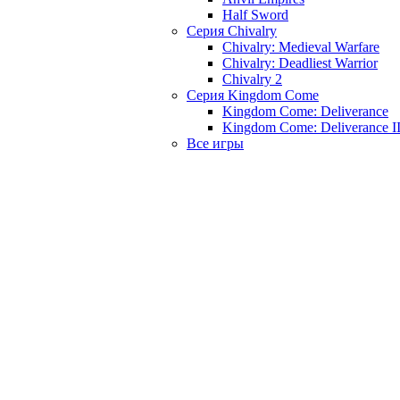
Half Sword
Серия Chivalry
Chivalry: Medieval Warfare
Chivalry: Deadliest Warrior
Chivalry 2
Серия Kingdom Come
Kingdom Come: Deliverance
Kingdom Come: Deliverance I
Все игры