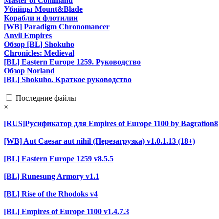
Master of Command
Убийцы Mount&Blade
Корабли и флотилии
[WB] Paradigm Chronomancer
Anvil Empires
Обзор [BL] Shokuho
Chronicles: Medieval
[BL] Eastern Europe 1259. Руководство
Обзор Norland
[BL] Shokuho. Краткое руководство
Последние файлы
×
[RUS]Русификатор для Empires of Europe 1100 by Bagration8
[WB] Aut Caesar aut nihil (Перезагрузка) v1.0.1.13 (18+)
[BL] Eastern Europe 1259 v8.5.5
[BL] Runesung Armory v1.1
[BL] Rise of the Rhodoks v4
[BL] Empires of Europe 1100 v1.4.7.3