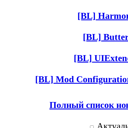
[BL] Harmony
[BL] Butter
[BL] UIExtend
[BL] Mod Configuratio
Полный список но
Актуаль