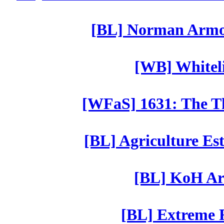
[BL] Norman Armor
[WB] Whiteli
[WFaS] 1631: The Th
[BL] Agriculture Est
[BL] KoH Ar
[BL] Extreme R