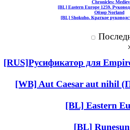
Chronicles: Mediev
[BL] Eastern Europe 1259. Руково
Обзор Norland
[BL] Shokuho. Краткое руководс
Послед
[RUS]Русификатор для Empires
[WB] Aut Caesar aut nihil (П
[BL] Eastern Eu
[BL] Runesun