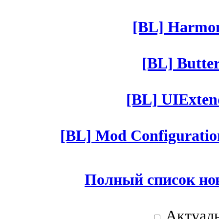
[BL] Harmony
[BL] Butter
[BL] UIExtend
[BL] Mod Configuratio
Полный список но
Актуаль