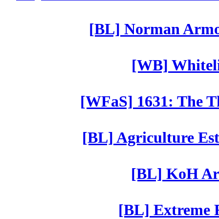
[BL] Norman Armor
[WB] Whiteli
[WFaS] 1631: The Th
[BL] Agriculture Est
[BL] KoH Ar
[BL] Extreme R