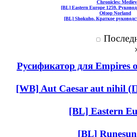
Chronicles: Mediev
[BL] Eastern Europe 1259. Руково
Обзор Norland
[BL] Shokuho. Краткое руководс
Послед
Русификатор для Empires of
[WB] Aut Caesar aut nihil (П
[BL] Eastern Eu
[BL] Runesun