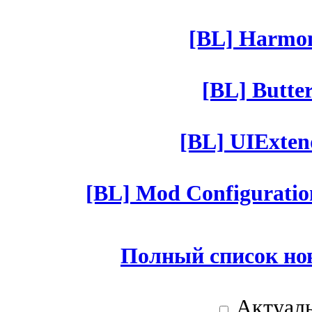
[BL] Harmony
[BL] Butter
[BL] UIExtend
[BL] Mod Configuratio
Полный список но
Актуаль