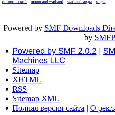
исторический
mount and warband
warband моды
моды
Powered by
SMF Downloads Dire
by
SMFP
Powered by SMF 2.0.2
|
SM
Machines LLC
Sitemap
XHTML
RSS
Sitemap XML
Полная версия сайта
|
О рекл