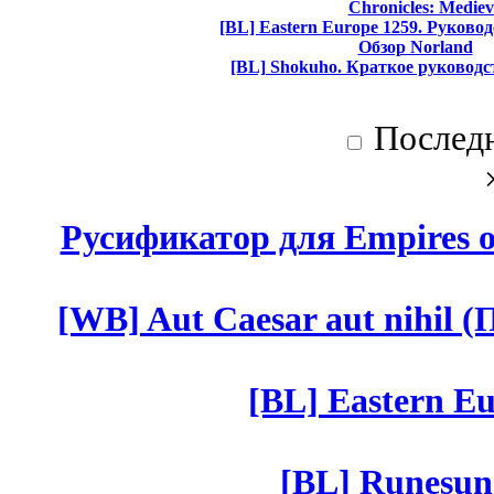
Chronicles: Mediev
[BL] Eastern Europe 1259. Руково
Обзор Norland
[BL] Shokuho. Краткое руководс
Послед
Русификатор для Empires of
[WB] Aut Caesar aut nihil (П
[BL] Eastern Eu
[BL] Runesun