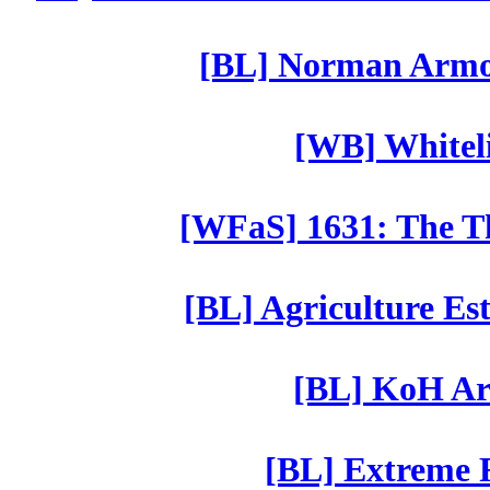
[BL] Norman Armor
[WB] Whiteli
[WFaS] 1631: The Th
[BL] Agriculture Est
[BL] KoH Ar
[BL] Extreme R