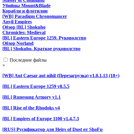
Master of Command
Убийцы Mount&Blade
Корабли и флотилии
[WB] Paradigm Chronomancer
Anvil Empires
Обзор [BL] Shokuho
Chronicles: Medieval
[BL] Eastern Europe 1259. Руководство
Обзор Norland
[BL] Shokuho. Краткое руководство
Последние файлы
×
[WB] Aut Caesar aut nihil (Перезагрузка) v1.0.1.13 (18+)
[BL] Eastern Europe 1259 v8.5.5
[BL] Runesung Armory v1.1
[BL] Rise of the Rhodoks v4
[BL] Empires of Europe 1100 v1.4.7.3
[RUS] Русификатор для Heirs of Dust от ShoFu