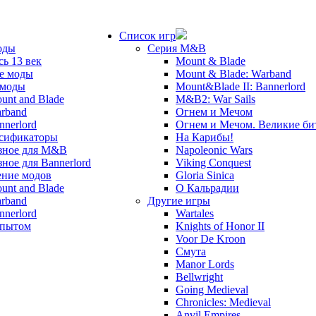
Список игр
оды
Серия M&B
сь 13 век
Mount & Blade
е моды
Mount & Blade: Warband
 моды
Mount&Blade II: Bannerlord
unt and Blade
M&B2: War Sails
rband
Огнем и Мечом
nnerlord
Огнем и Мечом. Великие б
сификаторы
На Карибы!
зное для M&B
Napoleonic Wars
зное для Bannerlord
Viking Conquest
ние модов
Gloria Sinica
unt and Blade
О Кальрадии
rband
Другие игры
nnerlord
Wartales
опытом
Knights of Honor II
Voor De Kroon
Смута
Manor Lords
Bellwright
Going Medieval
Chronicles: Medieval
Anvil Empires