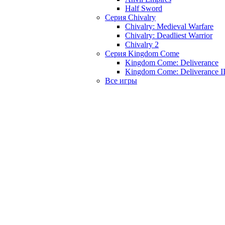
Half Sword
Серия Chivalry
Chivalry: Medieval Warfare
Chivalry: Deadliest Warrior
Chivalry 2
Серия Kingdom Come
Kingdom Come: Deliverance
Kingdom Come: Deliverance I
Все игры