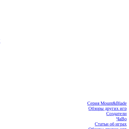
I
Серия Mount&Blade
Обзоры других игр
Создатели
ЧаВо
Статьи об играх