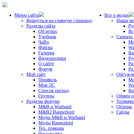
Меню сайта
Все о модах
Вернуться на главную страницу
Наши м
Разделы сайта
Ру
Об играх
Вс
Учебник
Скачать
ЧаВо
Mo
Файлы
Wa
Галерея
Ba
Видеоролики
Ру
О сайте
Ра
Форум
Ра
Мой сайт
Обсужде
Профиль
Mo
Мои ЛС
Wa
Список наград
Ba
Группы
Обмен 
Разделы форума
Толмачи
M&B и Warband
Обзоры
M&B2 Bannerlord
Гайды
Моды M&B и Warband
Моды Bannerlord
Тех. помощь
Посольство