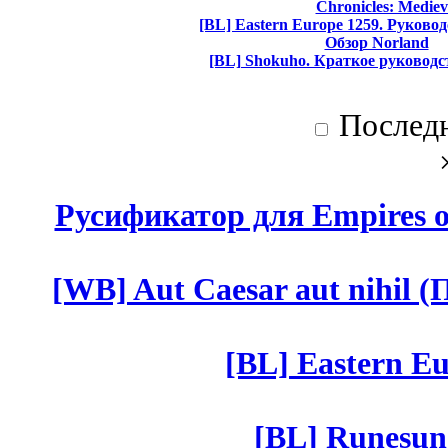
Chronicles: Mediev
[BL] Eastern Europe 1259. Руково
Обзор Norland
[BL] Shokuho. Краткое руководс
Послед
Русификатор для Empires of
[WB] Aut Caesar aut nihil (П
[BL] Eastern Eu
[BL] Runesun