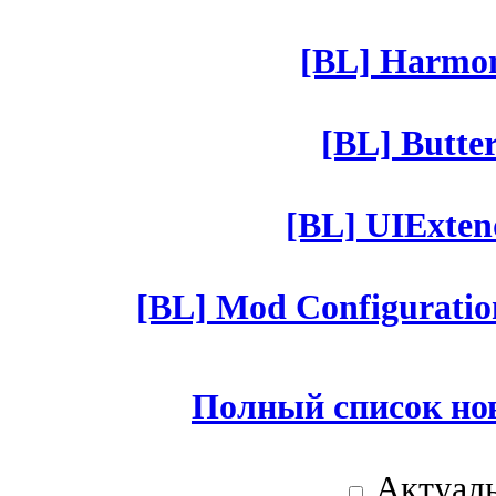
[BL] Harmony
[BL] Butter
[BL] UIExtend
[BL] Mod Configuratio
Полный список но
Актуаль