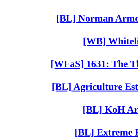
[BL] Norman Armor
[WB] Whiteli
[WFaS] 1631: The Th
[BL] Agriculture Est
[BL] KoH Ar
[BL] Extreme R