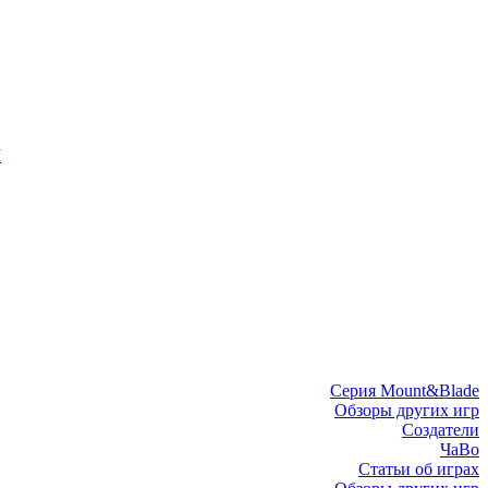
I
Серия Mount&Blade
Обзоры других игр
Создатели
ЧаВо
Статьи об играх