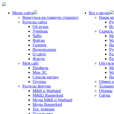
Меню сайта
Все о модах
Вернуться на главную страницу
Наши м
Разделы сайта
Ру
Об играх
Вс
Учебник
Скачать
ЧаВо
Mo
Файлы
Wa
Галерея
Ba
Видеоролики
Ру
О сайте
Ра
Форум
Ра
Мой сайт
Обсужде
Профиль
Mo
Мои ЛС
Wa
Список наград
Ba
Группы
Обмен 
Разделы форума
Толмачи
M&B и Warband
Обзоры
M&B2 Bannerlord
Гайды
Моды M&B и Warband
Моды Bannerlord
Тех. помощь
Посольство