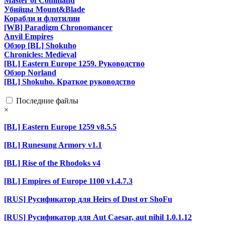
Master of Command
Убийцы Mount&Blade
Корабли и флотилии
[WB] Paradigm Chronomancer
Anvil Empires
Обзор [BL] Shokuho
Chronicles: Medieval
[BL] Eastern Europe 1259. Руководство
Обзор Norland
[BL] Shokuho. Краткое руководство
Последние файлы
×
[BL] Eastern Europe 1259 v8.5.5
[BL] Runesung Armory v1.1
[BL] Rise of the Rhodoks v4
[BL] Empires of Europe 1100 v1.4.7.3
[RUS] Русификатор для Heirs of Dust от ShoFu
[RUS] Русификатор для Aut Caesar, aut nihil 1.0.1.12