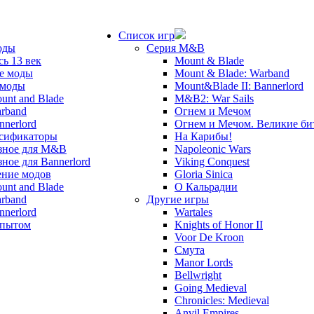
Список игр
оды
Серия M&B
сь 13 век
Mount & Blade
е моды
Mount & Blade: Warband
 моды
Mount&Blade II: Bannerlord
unt and Blade
M&B2: War Sails
rband
Огнем и Мечом
nnerlord
Огнем и Мечом. Великие б
сификаторы
На Карибы!
зное для M&B
Napoleonic Wars
зное для Bannerlord
Viking Conquest
ние модов
Gloria Sinica
unt and Blade
О Кальрадии
rband
Другие игры
nnerlord
Wartales
опытом
Knights of Honor II
Voor De Kroon
Смута
Manor Lords
Bellwright
Going Medieval
Chronicles: Medieval
Anvil Empires