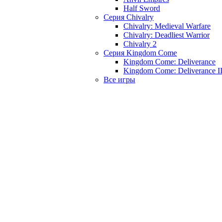
Half Sword
Серия Chivalry
Chivalry: Medieval Warfare
Chivalry: Deadliest Warrior
Chivalry 2
Серия Kingdom Come
Kingdom Come: Deliverance
Kingdom Come: Deliverance I
Все игры