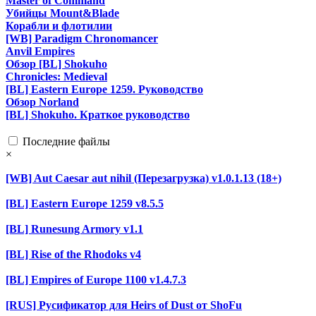
Master of Command
Убийцы Mount&Blade
Корабли и флотилии
[WB] Paradigm Chronomancer
Anvil Empires
Обзор [BL] Shokuho
Chronicles: Medieval
[BL] Eastern Europe 1259. Руководство
Обзор Norland
[BL] Shokuho. Краткое руководство
Последние файлы
×
[WB] Aut Caesar aut nihil (Перезагрузка) v1.0.1.13 (18+)
[BL] Eastern Europe 1259 v8.5.5
[BL] Runesung Armory v1.1
[BL] Rise of the Rhodoks v4
[BL] Empires of Europe 1100 v1.4.7.3
[RUS] Русификатор для Heirs of Dust от ShoFu