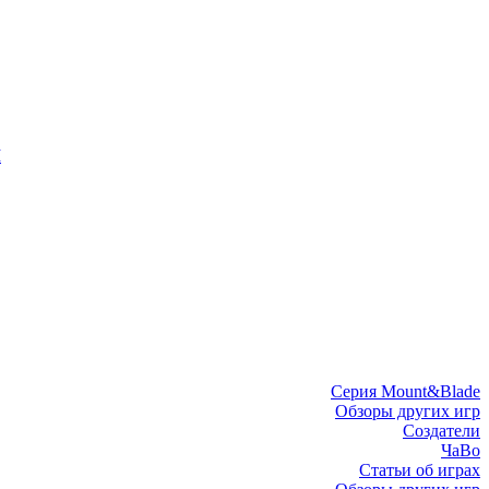
I
Серия Mount&Blade
Обзоры других игр
Создатели
ЧаВо
Статьи об играх