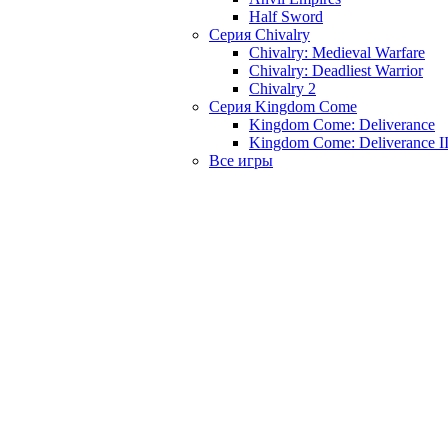
Half Sword
Серия Chivalry
Chivalry: Medieval Warfare
Chivalry: Deadliest Warrior
Chivalry 2
Серия Kingdom Come
Kingdom Come: Deliverance
Kingdom Come: Deliverance I
Все игры