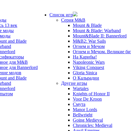
Список игр
оды
Серия M&B
сь 13 век
Mount & Blade
е моды
Mount & Blade: Warband
 моды
Mount&Blade II: Bannerlord
unt and Blade
M&B2: War Sails
rband
Огнем и Мечом
nnerlord
Огнем и Мечом. Великие б
сификаторы
На Карибы!
зное для M&B
Napoleonic Wars
зное для Bannerlord
Viking Conquest
ние модов
Gloria Sinica
unt and Blade
О Кальрадии
rband
Другие игры
nnerlord
Wartales
опытом
Knights of Honor II
Voor De Kroon
Смута
Manor Lords
Bellwright
Going Medieval
Chronicles: Medieval
Anvil Empires