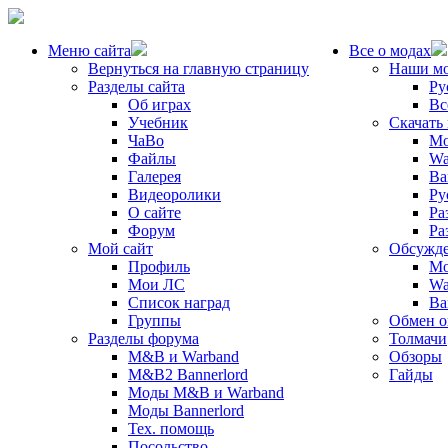
Меню сайта
Все о модах
Вернуться на главную страницу
Наши м
Разделы сайта
Ру
Об играх
Вс
Учебник
Скачать
ЧаВо
Mo
Файлы
Wa
Галерея
Ba
Видеоролики
Ру
О сайте
Ра
Форум
Ра
Мой сайт
Обсужде
Профиль
Mo
Мои ЛС
Wa
Список наград
Ba
Группы
Обмен 
Разделы форума
Толмачи
M&B и Warband
Обзоры
M&B2 Bannerlord
Гайды
Моды M&B и Warband
Моды Bannerlord
Тех. помощь
Посольство