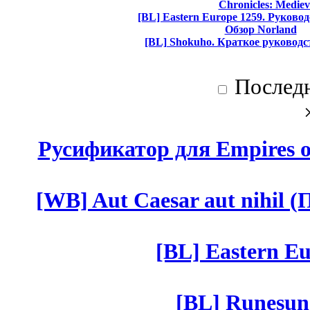
Chronicles: Mediev
[BL] Eastern Europe 1259. Руково
Обзор Norland
[BL] Shokuho. Краткое руководс
Послед
Русификатор для Empires of
[WB] Aut Caesar aut nihil (П
[BL] Eastern Eu
[BL] Runesun