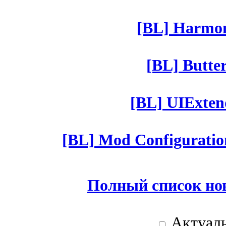
[BL] Harmony
[BL] Butter
[BL] UIExtend
[BL] Mod Configuratio
Полный список но
Актуаль