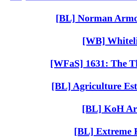
[BL] Norman Armor
[WB] Whiteli
[WFaS] 1631: The Th
[BL] Agriculture Est
[BL] KoH Ar
[BL] Extreme R