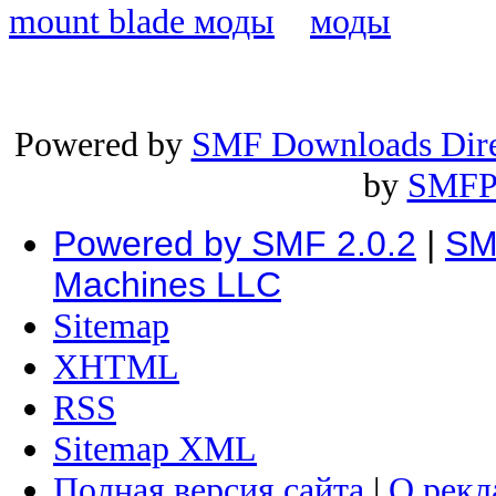
mount blade моды
моды
Powered by
SMF Downloads Dire
by
SMFP
Powered by SMF 2.0.2
|
SM
Machines LLC
Sitemap
XHTML
RSS
Sitemap XML
Полная версия сайта
|
О рекл