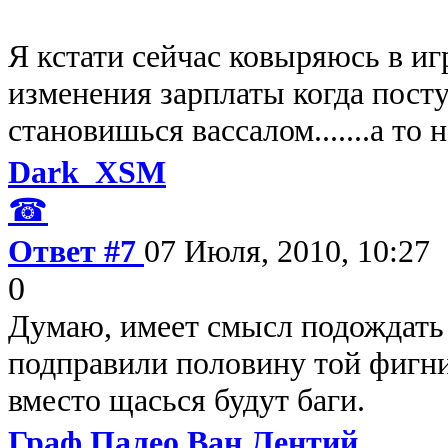
Я кстати сейчас ковыряюсь в иг
изменения зарплаты когда пост
становишься вассалом.......а то н
Dark_XSM
☎
Ответ #7
07 Июля, 2010, 10:27
0
Думаю, имеет смысл подождать 
подправили половину той фигни
вместо щасься будут баги.
Граф Палео Ван Лентий