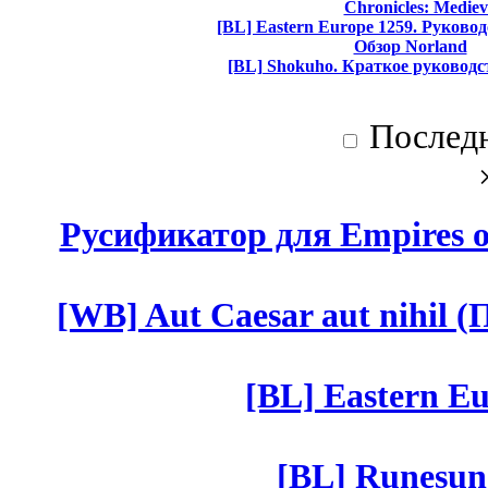
Chronicles: Mediev
[BL] Eastern Europe 1259. Руково
Обзор Norland
[BL] Shokuho. Краткое руководс
Послед
Русификатор для Empires of
[WB] Aut Caesar aut nihil (П
[BL] Eastern Eu
[BL] Runesun