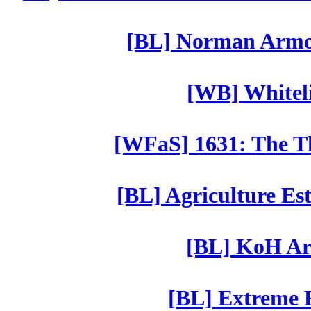
[BL] Norman Armor
[WB] Whiteli
[WFaS] 1631: The Th
[BL] Agriculture Est
[BL] KoH Ar
[BL] Extreme R