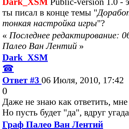
Dark_XSM
Public-version 1.0 -
ты писал в конце темы "
Дорабо
тонкая настройка игры
"?
«
Последнее редактирование: 0
Палео Ван Лентий
»
Dark_XSM
☎
Ответ #3
06 Июля, 2010, 17:42
0
Даже не знаю как ответить, мне
Но пусть будет "да", вдруг угад
Граф Палео Ван Лентий