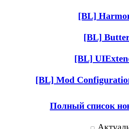
[BL] Harmony
[BL] Butter
[BL] UIExtend
[BL] Mod Configuratio
Полный список но
Актуаль