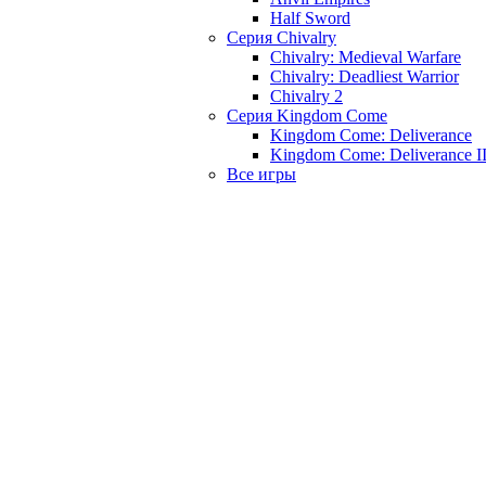
Half Sword
Серия Chivalry
Chivalry: Medieval Warfare
Chivalry: Deadliest Warrior
Chivalry 2
Серия Kingdom Come
Kingdom Come: Deliverance
Kingdom Come: Deliverance I
Все игры