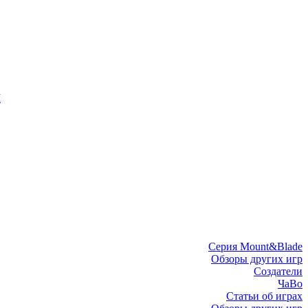
I
Серия Mount&Blade
Обзоры других игр
Создатели
ЧаВо
Статьи об играх