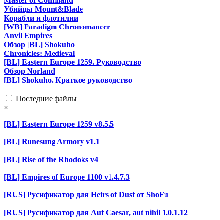
Master of Command
Убийцы Mount&Blade
Корабли и флотилии
[WB] Paradigm Chronomancer
Anvil Empires
Обзор [BL] Shokuho
Chronicles: Medieval
[BL] Eastern Europe 1259. Руководство
Обзор Norland
[BL] Shokuho. Краткое руководство
Последние файлы
×
[BL] Eastern Europe 1259 v8.5.5
[BL] Runesung Armory v1.1
[BL] Rise of the Rhodoks v4
[BL] Empires of Europe 1100 v1.4.7.3
[RUS] Русификатор для Heirs of Dust от ShoFu
[RUS] Русификатор для Aut Caesar, aut nihil 1.0.1.12