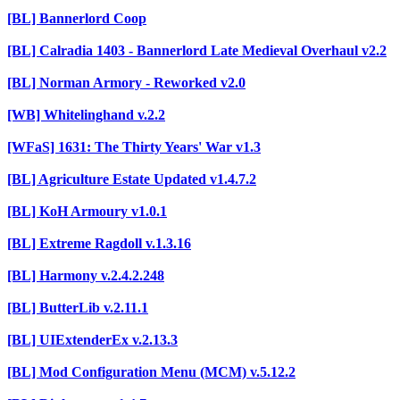
[BL] Bannerlord Coop
[BL] Calradia 1403 - Bannerlord Late Medieval Overhaul v2.2
[BL] Norman Armory - Reworked v2.0
[WB] Whitelinghand v.2.2
[WFaS] 1631: The Thirty Years' War v1.3
[BL] Agriculture Estate Updated v1.4.7.2
[BL] KoH Armoury v1.0.1
[BL] Extreme Ragdoll v.1.3.16
[BL] Harmony v.2.4.2.248
[BL] ButterLib v.2.11.1
[BL] UIExtenderEx v.2.13.3
[BL] Mod Configuration Menu (MCM) v.5.12.2