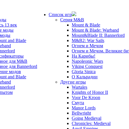
Список игр
оды
Серия M&B
сь 13 век
Mount & Blade
е моды
Mount & Blade: Warband
 моды
Mount&Blade II: Bannerlord
unt and Blade
M&B2: War Sails
rband
Огнем и Мечом
nnerlord
Огнем и Мечом. Великие б
сификаторы
На Карибы!
зное для M&B
Napoleonic Wars
зное для Bannerlord
Viking Conquest
ние модов
Gloria Sinica
unt and Blade
О Кальрадии
rband
Другие игры
nnerlord
Wartales
опытом
Knights of Honor II
Voor De Kroon
Смута
Manor Lords
Bellwright
Going Medieval
Chronicles: Medieval
Anvil Empires