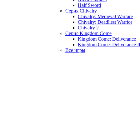
Half Sword
Серия Chivalry
Chivalry: Medieval Warfare
Chivalry: Deadliest Warrior
Chivalry 2
Серия Kingdom Come
Kingdom Come: Deliverance
Kingdom Come: Deliverance I
Все игры