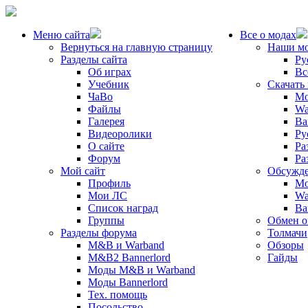
Меню сайта
Все о модах
Вернуться на главную страницу
Наши м
Разделы сайта
Ру
Об играх
Вс
Учебник
Скачать
ЧаВо
Mo
Файлы
Wa
Галерея
Ba
Видеоролики
Ру
О сайте
Ра
Форум
Ра
Мой сайт
Обсужде
Профиль
Mo
Мои ЛС
Wa
Список наград
Ba
Группы
Обмен 
Разделы форума
Толмачи
M&B и Warband
Обзоры
M&B2 Bannerlord
Гайды
Моды M&B и Warband
Моды Bannerlord
Тех. помощь
Посольство