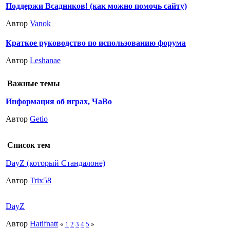
Поддержи Всадников! (как можно помочь сайту)
Автор
Vanok
Краткое руководство по использованию форума
Автор
Leshanae
Важные темы
Информация об играх, ЧаВо
Автор
Getio
Список тем
DayZ (который Стандалоне)
Автор
Trix58
DayZ
Автор
Hatifnatt
«
1
2
3
4
5
»