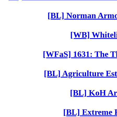
[BL] Norman Armor
[WB] Whiteli
[WFaS] 1631: The Th
[BL] Agriculture Est
[BL] KoH Ar
[BL] Extreme R