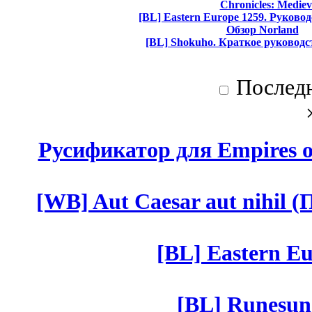
Chronicles: Mediev
[BL] Eastern Europe 1259. Руково
Обзор Norland
[BL] Shokuho. Краткое руководс
Послед
Русификатор для Empires of
[WB] Aut Caesar aut nihil (П
[BL] Eastern Eu
[BL] Runesun