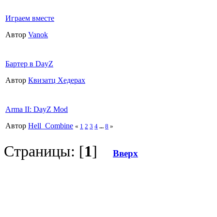
Играем вместе
Автор
Vanok
Бартер в DayZ
Автор
Квизатц Хедерах
Arma II: DayZ Mod
Автор
Hell_Combine
«
1
2
3
4
...
8
»
Страницы: [
1
]
Вверх