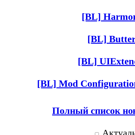
[BL] Harmony
[BL] Butter
[BL] UIExtend
[BL] Mod Configuratio
Полный список но
Актуаль