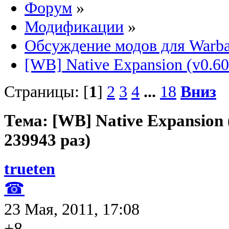
Форум
»
Модификации
»
Обсуждение модов для Warb
[WB] Native Expansion (v0.60
Страницы: [
1
]
2
3
4
...
18
Вниз
Тема: [WB] Native Expansion
239943 раз)
trueten
☎
23 Мая, 2011, 17:08
+8