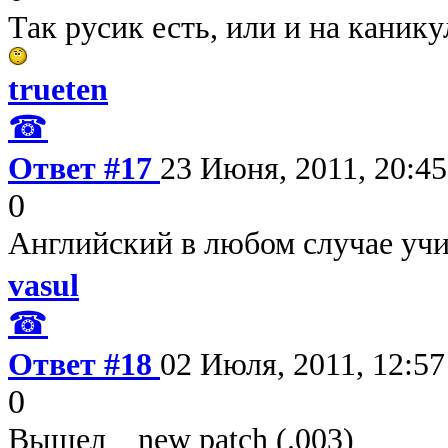
Так русик есть, или и на каник
trueten
☎
Ответ #17
23 Июня, 2011, 20:45
0
Английский в любом случае учи
vasul
☎
Ответ #18
02 Июля, 2011, 12:57
0
Вышел new patch (.0