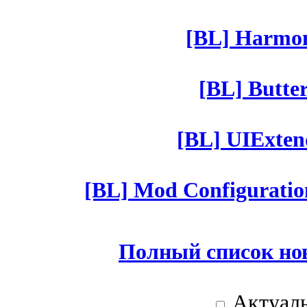
[BL] Harmony
[BL] Butter
[BL] UIExtend
[BL] Mod Configuratio
Полный список но
Актуаль