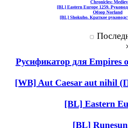
Chronicles: Mediev
[BL] Eastern Europe 1259. Руково
Обзор Norland
[BL] Shokuho. Краткое руководс
Послед
Русификатор для Empires of
[WB] Aut Caesar aut nihil (П
[BL] Eastern Eu
[BL] Runesun