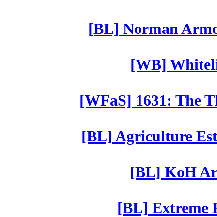
[BL] Norman Armor
[WB] Whiteli
[WFaS] 1631: The Th
[BL] Agriculture Est
[BL] KoH Ar
[BL] Extreme R