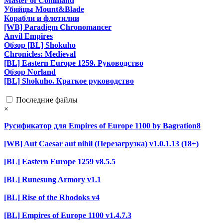
Master of Command
Убийцы Mount&Blade
Корабли и флотилии
[WB] Paradigm Chronomancer
Anvil Empires
Обзор [BL] Shokuho
Chronicles: Medieval
[BL] Eastern Europe 1259. Руководство
Обзор Norland
[BL] Shokuho. Краткое руководство
Последние файлы
×
Русификатор для Empires of Europe 1100 by Bagration8
[WB] Aut Caesar aut nihil (Перезагрузка) v1.0.1.13 (18+)
[BL] Eastern Europe 1259 v8.5.5
[BL] Runesung Armory v1.1
[BL] Rise of the Rhodoks v4
[BL] Empires of Europe 1100 v1.4.7.3