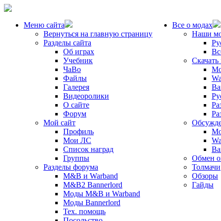
Меню сайта
Все о модах
Вернуться на главную страницу
Наши м
Разделы сайта
Ру
Об играх
Вс
Учебник
Скачать
ЧаВо
Mo
Файлы
Wa
Галерея
Ba
Видеоролики
Ру
О сайте
Ра
Форум
Ра
Мой сайт
Обсужде
Профиль
Mo
Мои ЛС
Wa
Список наград
Ba
Группы
Обмен 
Разделы форума
Толмачи
M&B и Warband
Обзоры
M&B2 Bannerlord
Гайды
Моды M&B и Warband
Моды Bannerlord
Тех. помощь
Посольство