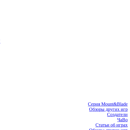
I
Серия Mount&Blade
Обзоры других игр
Создатели
ЧаВо
Статьи об играх