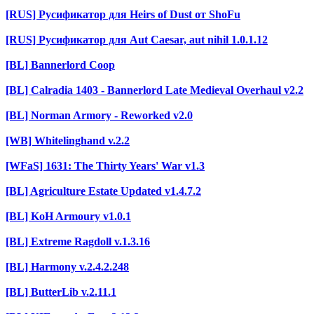
[RUS] Русификатор для Heirs of Dust от ShoFu
[RUS] Русификатор для Aut Caesar, aut nihil 1.0.1.12
[BL] Bannerlord Coop
[BL] Calradia 1403 - Bannerlord Late Medieval Overhaul v2.2
[BL] Norman Armory - Reworked v2.0
[WB] Whitelinghand v.2.2
[WFaS] 1631: The Thirty Years' War v1.3
[BL] Agriculture Estate Updated v1.4.7.2
[BL] KoH Armoury v1.0.1
[BL] Extreme Ragdoll v.1.3.16
[BL] Harmony v.2.4.2.248
[BL] ButterLib v.2.11.1