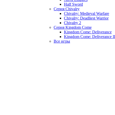
Half Sword
Серия Chivalry
Chivalry: Medieval Warfare
Chivalry: Deadliest Warrior
Chivalry 2
Серия Kingdom Come
Kingdom Come: Deliverance
Kingdom Come: Deliverance I
Все игры