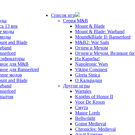
Список игр
оды
Серия M&B
сь 13 век
Mount & Blade
е моды
Mount & Blade: Warband
 моды
Mount&Blade II: Bannerlord
unt and Blade
M&B2: War Sails
rband
Огнем и Мечом
nnerlord
Огнем и Мечом. Великие б
сификаторы
На Карибы!
зное для M&B
Napoleonic Wars
зное для Bannerlord
Viking Conquest
ние модов
Gloria Sinica
unt and Blade
О Кальрадии
rband
Другие игры
nnerlord
Wartales
опытом
Knights of Honor II
Voor De Kroon
Смута
Manor Lords
Bellwright
Going Medieval
Chronicles: Medieval
Anvil Empires