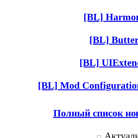
[BL] Harmony
[BL] Butter
[BL] UIExtend
[BL] Mod Configuratio
Полный список но
Актуаль