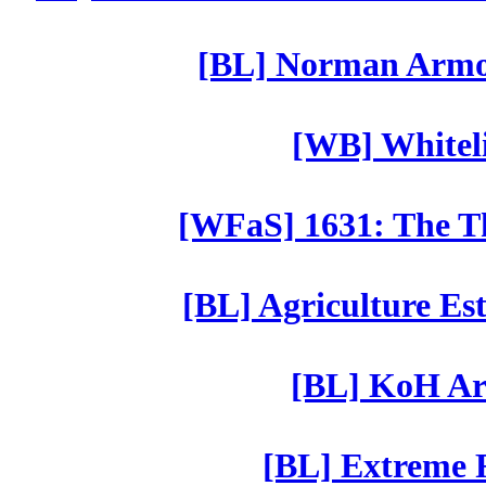
[BL] Norman Armor
[WB] Whiteli
[WFaS] 1631: The Th
[BL] Agriculture Est
[BL] KoH Ar
[BL] Extreme R