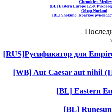
Chronicles: Mediev
[BL] Eastern Europe 1259. Руково
Обзор Norland
[BL] Shokuho. Краткое руководс
Послед
[RUS]Русификатор для Empires
[WB] Aut Caesar aut nihil (П
[BL] Eastern Eu
[BL] Runesun