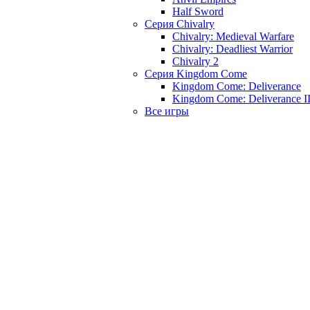
Half Sword
Серия Chivalry
Chivalry: Medieval Warfare
Chivalry: Deadliest Warrior
Chivalry 2
Серия Kingdom Come
Kingdom Come: Deliverance
Kingdom Come: Deliverance I
Все игры