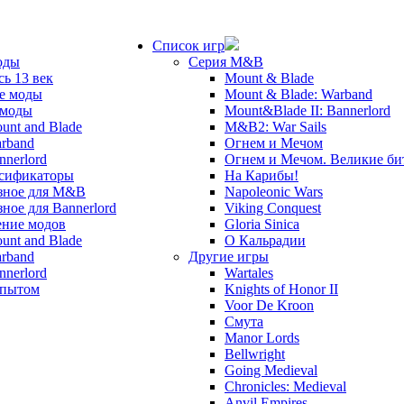
Список игр
оды
Серия M&B
сь 13 век
Mount & Blade
е моды
Mount & Blade: Warband
 моды
Mount&Blade II: Bannerlord
unt and Blade
M&B2: War Sails
rband
Огнем и Мечом
nnerlord
Огнем и Мечом. Великие б
сификаторы
На Карибы!
зное для M&B
Napoleonic Wars
зное для Bannerlord
Viking Conquest
ние модов
Gloria Sinica
unt and Blade
О Кальрадии
rband
Другие игры
nnerlord
Wartales
опытом
Knights of Honor II
Voor De Kroon
Смута
Manor Lords
Bellwright
Going Medieval
Chronicles: Medieval
Anvil Empires