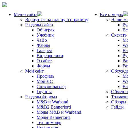
Меню сайта
Все о модах
Вернуться на главную страницу
Наши м
Разделы сайта
Ру
Об играх
Вс
Учебник
Скачать
ЧаВо
Mo
Файлы
Wa
Галерея
Ba
Видеоролики
Ру
О сайте
Ра
Форум
Ра
Мой сайт
Обсужде
Профиль
Mo
Мои ЛС
Wa
Список наград
Ba
Группы
Обмен 
Разделы форума
Толмачи
M&B и Warband
Обзоры
M&B2 Bannerlord
Гайды
Моды M&B и Warband
Моды Bannerlord
Тех. помощь
Посольство