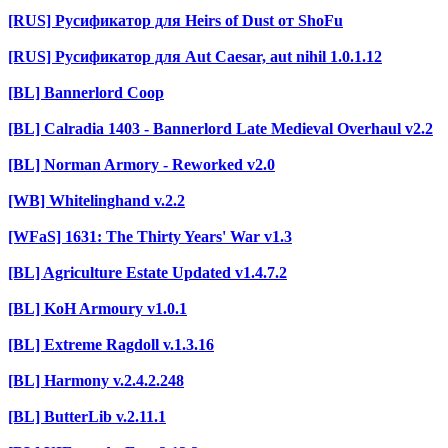
[RUS] Русификатор для Heirs of Dust от ShoFu
[RUS] Русификатор для Aut Caesar, aut nihil 1.0.1.12
[BL] Bannerlord Coop
[BL] Calradia 1403 - Bannerlord Late Medieval Overhaul v2.2
[BL] Norman Armory - Reworked v2.0
[WB] Whitelinghand v.2.2
[WFaS] 1631: The Thirty Years' War v1.3
[BL] Agriculture Estate Updated v1.4.7.2
[BL] KoH Armoury v1.0.1
[BL] Extreme Ragdoll v.1.3.16
[BL] Harmony v.2.4.2.248
[BL] ButterLib v.2.11.1