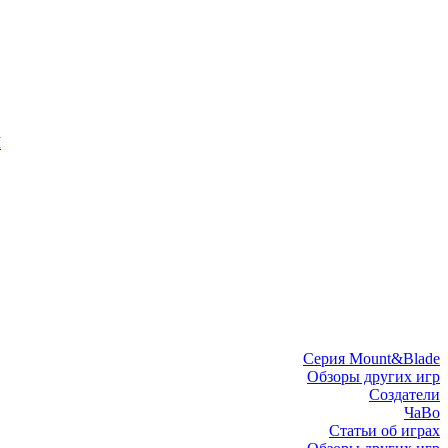
I
Серия Mount&Blade
Обзоры других игр
Создатели
ЧаВо
Статьи об играх