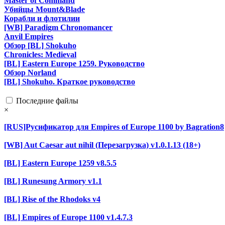
Master of Command
Убийцы Mount&Blade
Корабли и флотилии
[WB] Paradigm Chronomancer
Anvil Empires
Обзор [BL] Shokuho
Chronicles: Medieval
[BL] Eastern Europe 1259. Руководство
Обзор Norland
[BL] Shokuho. Краткое руководство
Последние файлы
×
[RUS]Русификатор для Empires of Europe 1100 by Bagration8
[WB] Aut Caesar aut nihil (Перезагрузка) v1.0.1.13 (18+)
[BL] Eastern Europe 1259 v8.5.5
[BL] Runesung Armory v1.1
[BL] Rise of the Rhodoks v4
[BL] Empires of Europe 1100 v1.4.7.3