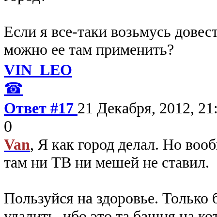
Если я все-таки возьмусь довес
можно ее там применить?
VIN_LEO
☎
Ответ #17
21 Декабря, 2012, 21
0
Van
, Я как город делал. Но воо
там ни ТВ ни мешей не ставил.
Пользуйся на здоровье. Только 
удалить, ибо это та башня на к