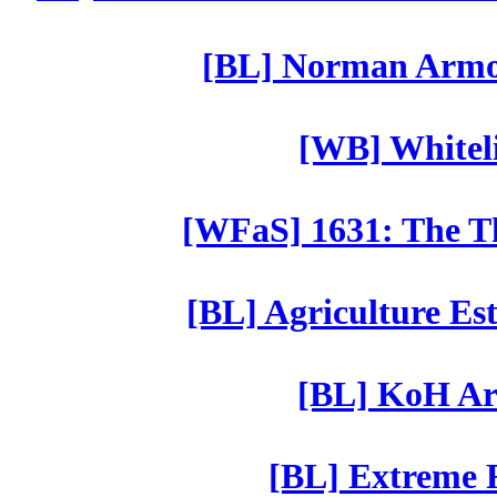
[BL] Norman Armor
[WB] Whiteli
[WFaS] 1631: The Th
[BL] Agriculture Est
[BL] KoH Ar
[BL] Extreme R