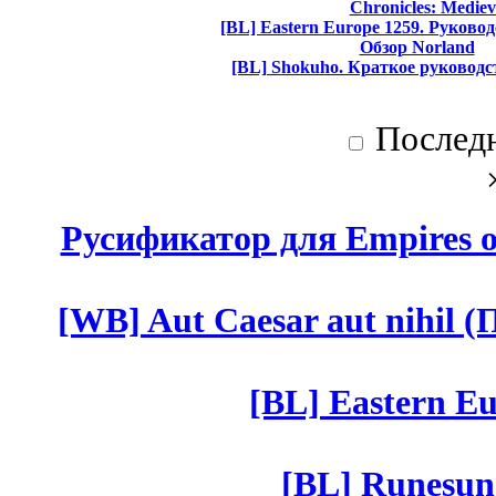
Chronicles: Mediev
[BL] Eastern Europe 1259. Руково
Обзор Norland
[BL] Shokuho. Краткое руководс
Послед
Русификатор для Empires of
[WB] Aut Caesar aut nihil (П
[BL] Eastern Eu
[BL] Runesun