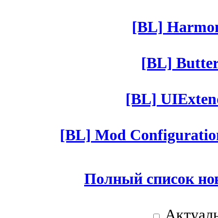
[BL] Harmony
[BL] Butter
[BL] UIExtend
[BL] Mod Configuratio
Полный список но
Актуаль