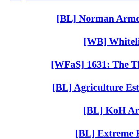
[BL] Norman Armor
[WB] Whiteli
[WFaS] 1631: The Th
[BL] Agriculture Est
[BL] KoH Ar
[BL] Extreme R