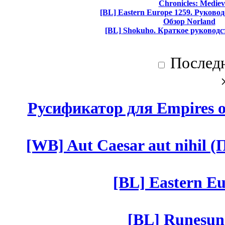
Chronicles: Mediev
[BL] Eastern Europe 1259. Руково
Обзор Norland
[BL] Shokuho. Краткое руководс
Послед
Русификатор для Empires of
[WB] Aut Caesar aut nihil (П
[BL] Eastern Eu
[BL] Runesun