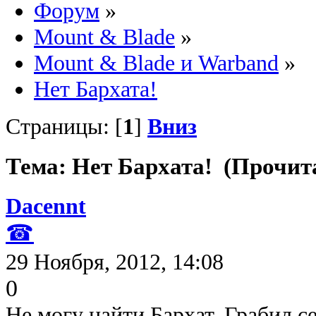
Форум
»
Mount & Blade
»
Mount & Blade и Warband
»
Нет Бархата!
Страницы: [
1
]
Вниз
Тема: Нет Бархата! (Прочита
Dacennt
☎
29 Ноября, 2012, 14:08
0
Не могу найти Бархат. Грабил се