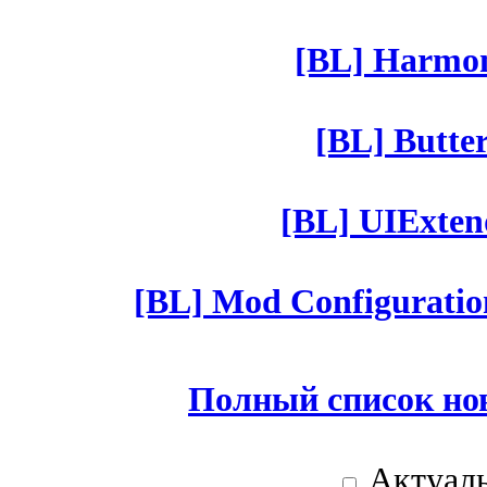
[BL] Harmony
[BL] Butter
[BL] UIExtend
[BL] Mod Configuratio
Полный список но
Актуаль