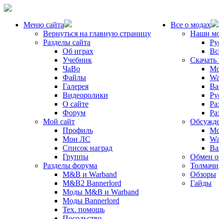
Меню сайта
Все о модах
Вернуться на главную страницу
Наши м
Разделы сайта
Ру
Об играх
Вс
Учебник
Скачать
ЧаВо
Mo
Файлы
Wa
Галерея
Ba
Видеоролики
Ру
О сайте
Ра
Форум
Ра
Мой сайт
Обсужде
Профиль
Mo
Мои ЛС
Wa
Список наград
Ba
Группы
Обмен 
Разделы форума
Толмачи
M&B и Warband
Обзоры
M&B2 Bannerlord
Гайды
Моды M&B и Warband
Моды Bannerlord
Тех. помощь
Посольство