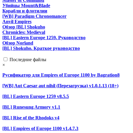
Master of Command
Убийцы Mount&Blade
Корабли и флотилии
[WB] Paradigm Chronomancer
Anvil Empires
Обзор [BL] Shokuho
Chronicles: Medieval
[BL] Eastern Europe 1259. Руководство
Обзор Norland
[BL] Shokuho. Краткое руководство
Последние файлы
×
Русификатор для Empires of Europe 1100 by Bagration8
[WB] Aut Caesar aut nihil (Перезагрузка) v1.0.1.13 (18+)
[BL] Eastern Europe 1259 v8.5.5
[BL] Runesung Armory v1.1
[BL] Rise of the Rhodoks v4
[BL] Empires of Europe 1100 v1.4.7.3