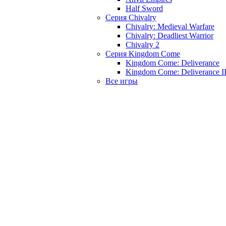
Half Sword
Серия Chivalry
Chivalry: Medieval Warfare
Chivalry: Deadliest Warrior
Chivalry 2
Серия Kingdom Come
Kingdom Come: Deliverance
Kingdom Come: Deliverance I
Все игры