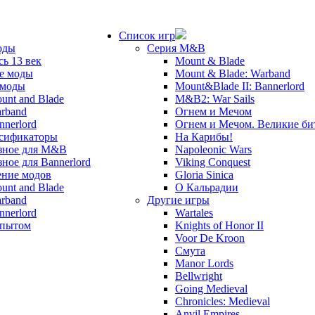
Список игр
оды
Серия M&B
сь 13 век
Mount & Blade
е моды
Mount & Blade: Warband
 моды
Mount&Blade II: Bannerlord
unt and Blade
M&B2: War Sails
rband
Огнем и Мечом
nnerlord
Огнем и Мечом. Великие б
сификаторы
На Карибы!
зное для M&B
Napoleonic Wars
зное для Bannerlord
Viking Conquest
ние модов
Gloria Sinica
unt and Blade
О Кальрадии
rband
Другие игры
nnerlord
Wartales
опытом
Knights of Honor II
Voor De Kroon
Смута
Manor Lords
Bellwright
Going Medieval
Chronicles: Medieval
Anvil Empires