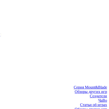
I
Серия Mount&Blade
Обзоры других игр
Создатели
ЧаВо
Статьи об играх