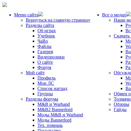
Меню сайта
Все о модах
Вернуться на главную страницу
Наши м
Разделы сайта
Ру
Об играх
Вс
Учебник
Скачать
ЧаВо
Mo
Файлы
Wa
Галерея
Ba
Видеоролики
Ру
О сайте
Ра
Форум
Ра
Мой сайт
Обсужде
Профиль
Mo
Мои ЛС
Wa
Список наград
Ba
Группы
Обмен 
Разделы форума
Толмачи
M&B и Warband
Обзоры
M&B2 Bannerlord
Гайды
Моды M&B и Warband
Моды Bannerlord
Тех. помощь
Посольство