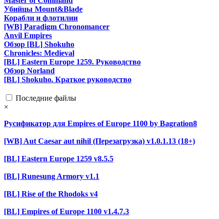
Master of Command
Убийцы Mount&Blade
Корабли и флотилии
[WB] Paradigm Chronomancer
Anvil Empires
Обзор [BL] Shokuho
Chronicles: Medieval
[BL] Eastern Europe 1259. Руководство
Обзор Norland
[BL] Shokuho. Краткое руководство
Последние файлы
×
Русификатор для Empires of Europe 1100 by Bagration8
[WB] Aut Caesar aut nihil (Перезагрузка) v1.0.1.13 (18+)
[BL] Eastern Europe 1259 v8.5.5
[BL] Runesung Armory v1.1
[BL] Rise of the Rhodoks v4
[BL] Empires of Europe 1100 v1.4.7.3