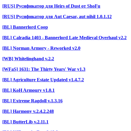
[RUS] Русификатор для Heirs of Dust от ShoFu
[RUS] Русификатор для Aut Caesar, aut nihil 1.0.1.12
[BL] Bannerlord Coop
[BL] Calradia 1403 - Bannerlord Late Medieval Overhaul v2.2
[BL] Norman Armory - Reworked v2.0
[WB] Whitelinghand v.2.2
[WFaS] 1631: The Thirty Years' War v1.3
[BL] Agriculture Estate Updated v1.4.7.2
[BL] KoH Armoury v1.0.1
[BL] Extreme Ragdoll v.1.3.16
[BL] Harmony v.2.4.2.248
[BL] ButterLib v.2.11.1