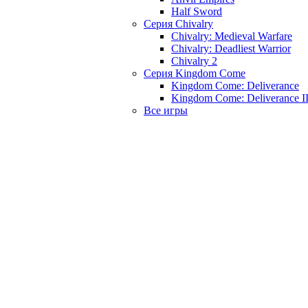
Half Sword
Серия Chivalry
Chivalry: Medieval Warfare
Chivalry: Deadliest Warrior
Chivalry 2
Серия Kingdom Come
Kingdom Come: Deliverance
Kingdom Come: Deliverance I
Все игры