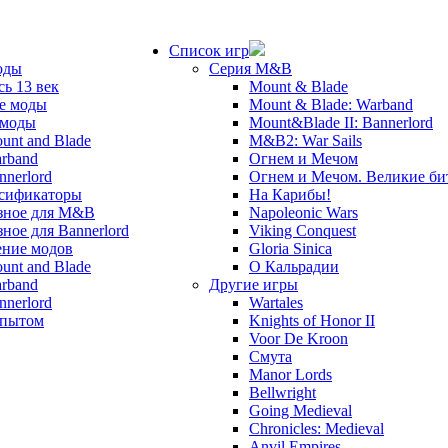
Список игр
оды
Серия M&B
сь 13 век
Mount & Blade
е моды
Mount & Blade: Warband
 моды
Mount&Blade II: Bannerlord
unt and Blade
M&B2: War Sails
rband
Огнем и Мечом
nnerlord
Огнем и Мечом. Великие б
сификаторы
На Карибы!
зное для M&B
Napoleonic Wars
зное для Bannerlord
Viking Conquest
ние модов
Gloria Sinica
unt and Blade
О Кальрадии
rband
Другие игры
nnerlord
Wartales
опытом
Knights of Honor II
Voor De Kroon
Смута
Manor Lords
Bellwright
Going Medieval
Chronicles: Medieval
Anvil Empires