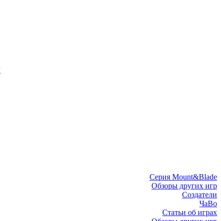
I
Серия Mount&Blade
Обзоры других игр
Создатели
ЧаВо
Статьи об играх