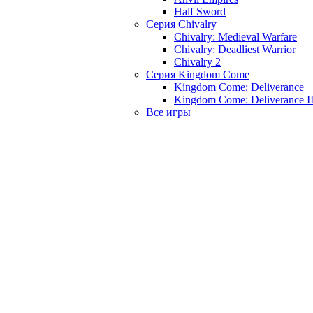
Half Sword
Серия Chivalry
Chivalry: Medieval Warfare
Chivalry: Deadliest Warrior
Chivalry 2
Серия Kingdom Come
Kingdom Come: Deliverance
Kingdom Come: Deliverance I
Все игры