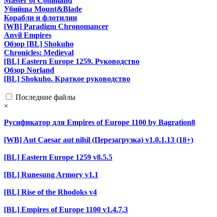
Master of Command
Убийцы Mount&Blade
Корабли и флотилии
[WB] Paradigm Chronomancer
Anvil Empires
Обзор [BL] Shokuho
Chronicles: Medieval
[BL] Eastern Europe 1259. Руководство
Обзор Norland
[BL] Shokuho. Краткое руководство
Последние файлы
×
Русификатор для Empires of Europe 1100 by Bagration8
[WB] Aut Caesar aut nihil (Перезагрузка) v1.0.1.13 (18+)
[BL] Eastern Europe 1259 v8.5.5
[BL] Runesung Armory v1.1
[BL] Rise of the Rhodoks v4
[BL] Empires of Europe 1100 v1.4.7.3