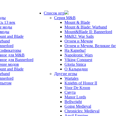
Список игр
оды
Серия M&B
сь 13 век
Mount & Blade
е моды
Mount & Blade: Warband
 моды
Mount&Blade II: Bannerlord
unt and Blade
M&B2: War Sails
rband
Огнем и Мечом
nnerlord
Огнем и Мечом. Великие б
сификаторы
На Карибы!
зное для M&B
Napoleonic Wars
зное для Bannerlord
Viking Conquest
ние модов
Gloria Sinica
unt and Blade
О Кальрадии
rband
Другие игры
nnerlord
Wartales
опытом
Knights of Honor II
Voor De Kroon
Смута
Manor Lords
Bellwright
Going Medieval
Chronicles: Medieval
Anvil Empires