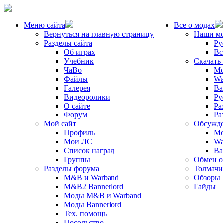
Меню сайта
Все о модах
Вернуться на главную страницу
Наши м
Разделы сайта
Ру
Об играх
Вс
Учебник
Скачать
ЧаВо
Mo
Файлы
Wa
Галерея
Ba
Видеоролики
Ру
О сайте
Ра
Форум
Ра
Мой сайт
Обсужде
Профиль
Mo
Мои ЛС
Wa
Список наград
Ba
Группы
Обмен 
Разделы форума
Толмачи
M&B и Warband
Обзоры
M&B2 Bannerlord
Гайды
Моды M&B и Warband
Моды Bannerlord
Тех. помощь
Посольство