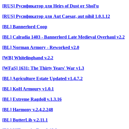
[RUS] Русификатор для Heirs of Dust от ShoFu
[RUS] Русификатор для Aut Caesar, aut nihil 1.0.1.12
[BL] Bannerlord Coop
[BL] Calradia 1403 - Bannerlord Late Medieval Overhaul v2.2
[BL] Norman Armory - Reworked v2.0
[WB] Whitelinghand v.2.2
[WFaS] 1631: The Thirty Years' War v1.3
[BL] Agriculture Estate Updated v1.4.7.2
[BL] KoH Armoury v1.0.1
[BL] Extreme Ragdoll v.1.3.16
[BL] Harmony v.2.4.2.248
[BL] ButterLib v.2.11.1