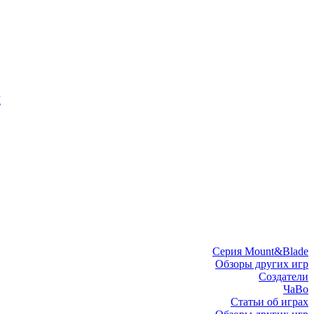
I
Серия Mount&Blade
Обзоры других игр
Создатели
ЧаВо
Статьи об играх