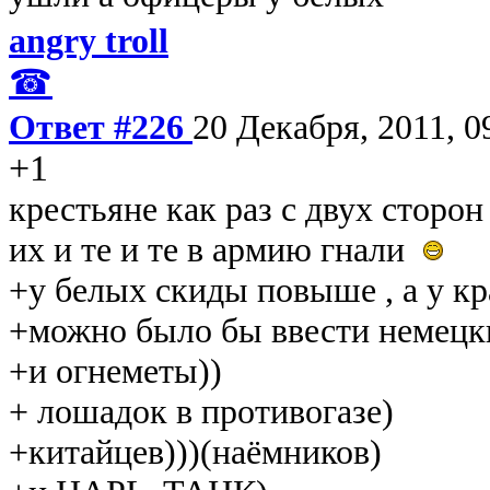
angry troll
☎
Ответ #226
20 Декабря, 2011, 0
+1
крестьяне как раз с двух сторо
их и те и те в армию гнали
+у белых скиды повыше , а у к
+можно было бы ввести немецк
+и огнеметы))
+ лошадок в противогазе)
+китайцев)))(наёмников)