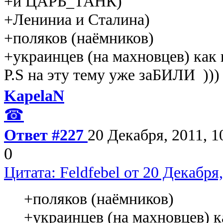
+и ЦАРЬ_ТАНК)
+Лениниа и Сталина)
+поляков (наёмников)
+украинцев (на махновцев) как
P.S на эту тему уже заБИЛИ )))
KapelaN
☎
Ответ #227
20 Декабря, 2011, 1
0
Цитата: Feldfebel от 20 Декабря,
+поляков (наёмников)
+украинцев (на махновцев) к