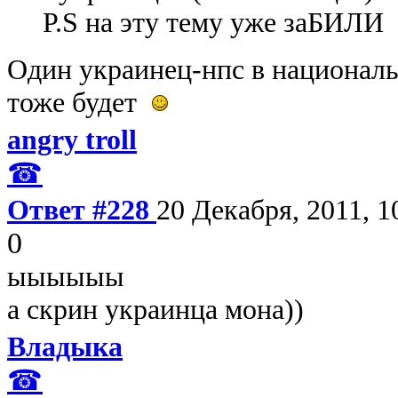
P.S на эту тему уже заБИЛИ 
Один украинец-нпс в националь
тоже будет
angry troll
☎
Ответ #228
20 Декабря, 2011, 1
0
ыыыыыы
а скрин украинца мона))
Владыка
☎