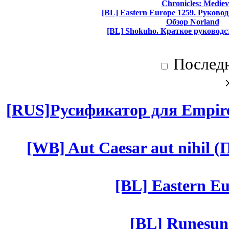
Chronicles: Mediev
[BL] Eastern Europe 1259. Руково
Обзор Norland
[BL] Shokuho. Краткое руководс
Послед
[RUS]Русификатор для Empires
[WB] Aut Caesar aut nihil (П
[BL] Eastern Eu
[BL] Runesun