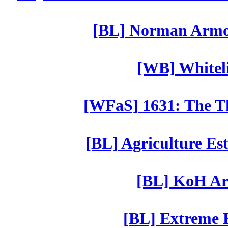
[BL] Norman Armor
[WB] Whiteli
[WFaS] 1631: The Th
[BL] Agriculture Est
[BL] KoH Ar
[BL] Extreme R