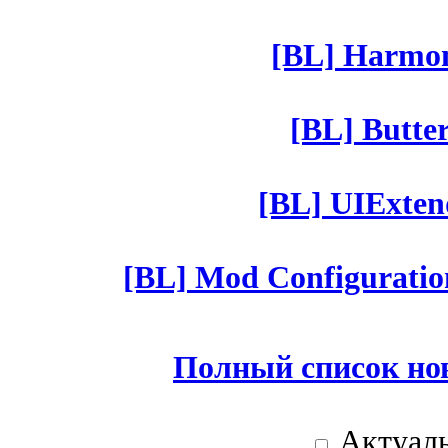
[BL] Harmony
[BL] Butter
[BL] UIExtend
[BL] Mod Configuratio
Полный список но
Актуаль