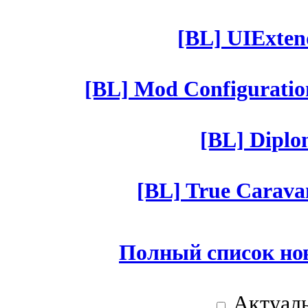
[BL] UIExtend
[BL] Mod Configuratio
[BL] Diplom
[BL] True Caravan
Полный список но
Актуаль