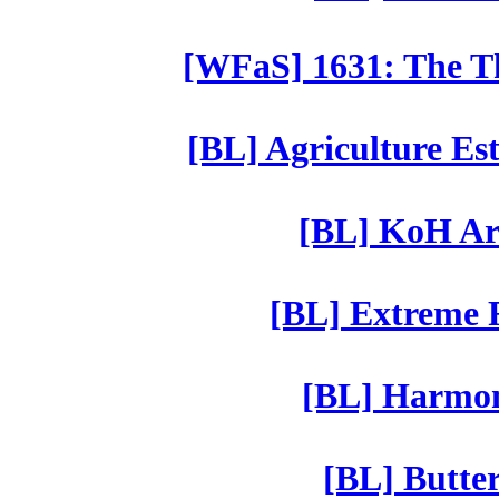
[WFaS] 1631: The Th
[BL] Agriculture Est
[BL] KoH Ar
[BL] Extreme R
[BL] Harmony
[BL] Butter