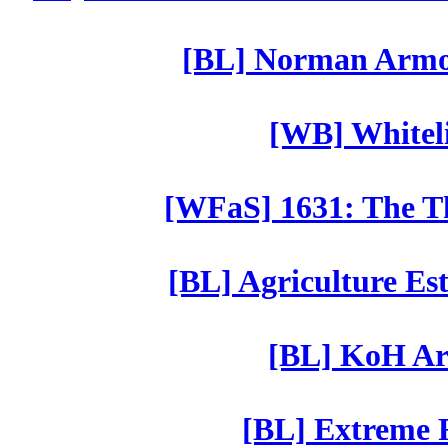
[BL] Norman Armor
[WB] Whiteli
[WFaS] 1631: The Th
[BL] Agriculture Est
[BL] KoH Ar
[BL] Extreme R