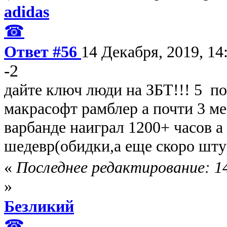
adidas
☎
Ответ #56
14 Декабря, 2019, 14
-2
дайте ключ люди на ЗБТ!!! 5 по
макрасофт рамблер а почти 3 ме
варбанде наиграл 1200+ часов а
шедевр(обидки,а еще скоро штур
«
Последнее редактирование: 14
»
Безликий
☎