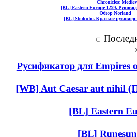
Chronicles: Mediev
[BL] Eastern Europe 1259. Руково
Обзор Norland
[BL] Shokuho. Краткое руководс
Послед
Русификатор для Empires of
[WB] Aut Caesar aut nihil (П
[BL] Eastern Eu
[BL] Runesun