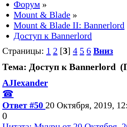
Форум
»
Mount & Blade
»
Mount & Blade II: Bannerlord
Доступ к Bannerlord
Страницы:
1
2
[
3
]
4
5
6
Вниз
Тема: Доступ к Bannerlord (
AJIexander
☎
Ответ #50
20 Октября, 2019, 12
0
Цитата: Муурн от 20 Октября, 2