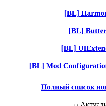
[BL] Harmony
[BL] Butter
[BL] UIExtend
[BL] Mod Configuratio
Полный список но
Актуаль