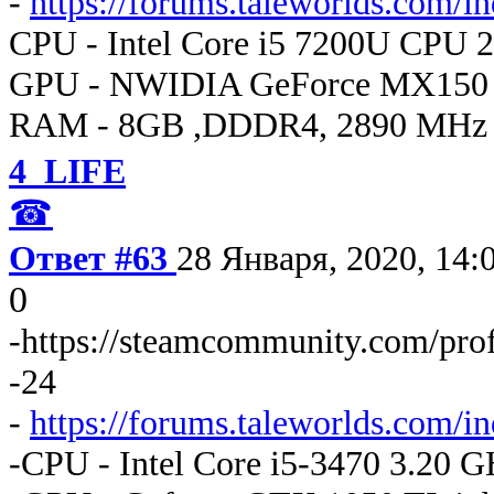
-
https://forums.taleworlds.com/i
CPU - Intel Core i5 7200U CPU 
GPU - NWIDIA GeForce MX150
RAM - 8GB ,DDDR4, 2890 MHz
4_LIFE
☎
Ответ #63
28 Января, 2020, 14:
0
-https://steamcommunity.com/pro
-24
-
https://forums.taleworlds.com/
-CPU - Intel Core i5-3470 3.20 G