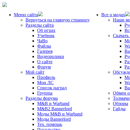
Меню сайта
Все о модах
Вернуться на главную страницу
Наши м
Разделы сайта
Ру
Об играх
Вс
Учебник
Скачать
ЧаВо
Mo
Файлы
Wa
Галерея
Ba
Видеоролики
Ру
О сайте
Ра
Форум
Ра
Мой сайт
Обсужде
Профиль
Mo
Мои ЛС
Wa
Список наград
Ba
Группы
Обмен 
Разделы форума
Толмачи
M&B и Warband
Обзоры
M&B2 Bannerlord
Гайды
Моды M&B и Warband
Моды Bannerlord
Тех. помощь
Посольство