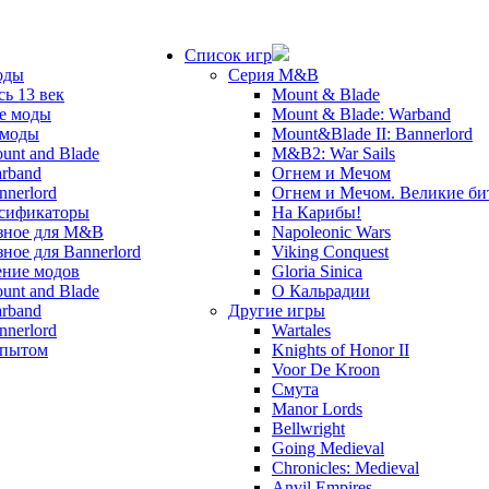
Список игр
оды
Серия M&B
сь 13 век
Mount & Blade
е моды
Mount & Blade: Warband
 моды
Mount&Blade II: Bannerlord
unt and Blade
M&B2: War Sails
rband
Огнем и Мечом
nnerlord
Огнем и Мечом. Великие б
сификаторы
На Карибы!
зное для M&B
Napoleonic Wars
зное для Bannerlord
Viking Conquest
ние модов
Gloria Sinica
unt and Blade
О Кальрадии
rband
Другие игры
nnerlord
Wartales
опытом
Knights of Honor II
Voor De Kroon
Смута
Manor Lords
Bellwright
Going Medieval
Chronicles: Medieval
Anvil Empires