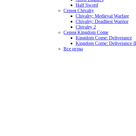
Half Sword
Серия Chivalry
Chivalry: Medieval Warfare
Chivalry: Deadliest Warrior
Chivalry 2
Серия Kingdom Come
Kingdom Come: Deliverance
Kingdom Come: Deliverance I
Все игры