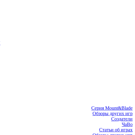
I
Серия Mount&Blade
Обзоры других игр
Создатели
ЧаВо
Статьи об играх