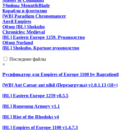
Master of Command
Убийцы Mount&Blade
Корабли и флотилии
[WB] Paradigm Chronomancer
Anvil Empires
Обзор [BL] Shokuho
Chronicles: Medieval
[BL] Eastern Europe 1259. Руководство
Обзор Norland
[BL] Shokuho. Краткое руководство
Последние файлы
×
Русификатор для Empires of Europe 1100 by Bagration8
[WB] Aut Caesar aut nihil (Перезагрузка) v1.0.1.13 (18+)
[BL] Eastern Europe 1259 v8.5.5
[BL] Runesung Armory v1.1
[BL] Rise of the Rhodoks v4
[BL] Empires of Europe 1100 v1.4.7.3