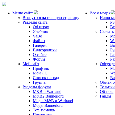
Меню сайта
Все о модах
Вернуться на главную страницу
Наши м
Разделы сайта
Ру
Об играх
Вс
Учебник
Скачать
ЧаВо
Mo
Файлы
Wa
Галерея
Ba
Видеоролики
Ру
О сайте
Ра
Форум
Ра
Мой сайт
Обсужде
Профиль
Mo
Мои ЛС
Wa
Список наград
Ba
Группы
Обмен 
Разделы форума
Толмачи
M&B и Warband
Обзоры
M&B2 Bannerlord
Гайды
Моды M&B и Warband
Моды Bannerlord
Тех. помощь
Посольство