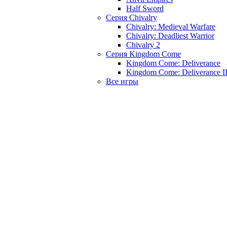
Half Sword
Серия Chivalry
Chivalry: Medieval Warfare
Chivalry: Deadliest Warrior
Chivalry 2
Серия Kingdom Come
Kingdom Come: Deliverance
Kingdom Come: Deliverance I
Все игры