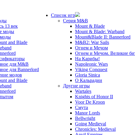
Список игр
оды
Серия M&B
сь 13 век
Mount & Blade
е моды
Mount & Blade: Warband
 моды
Mount&Blade II: Bannerlord
unt and Blade
M&B2: War Sails
rband
Огнем и Мечом
nnerlord
Огнем и Мечом. Великие б
сификаторы
На Карибы!
зное для M&B
Napoleonic Wars
зное для Bannerlord
Viking Conquest
ние модов
Gloria Sinica
unt and Blade
О Кальрадии
rband
Другие игры
nnerlord
Wartales
опытом
Knights of Honor II
Voor De Kroon
Смута
Manor Lords
Bellwright
Going Medieval
Chronicles: Medieval
Anvil Empires