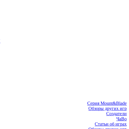
I
Серия Mount&Blade
Обзоры других игр
Создатели
ЧаВо
Статьи об играх