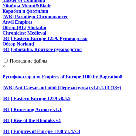
Master of Command
Убийцы Mount&Blade
Корабли и флотилии
[WB] Paradigm Chronomancer
Anvil Empires
Обзор [BL] Shokuho
Chronicles: Medieval
[BL] Eastern Europe 1259. Руководство
Обзор Norland
[BL] Shokuho. Краткое руководство
Последние файлы
×
Русификатор для Empires of Europe 1100 by Bagration8
[WB] Aut Caesar aut nihil (Перезагрузка) v1.0.1.13 (18+)
[BL] Eastern Europe 1259 v8.5.5
[BL] Runesung Armory v1.1
[BL] Rise of the Rhodoks v4
[BL] Empires of Europe 1100 v1.4.7.3