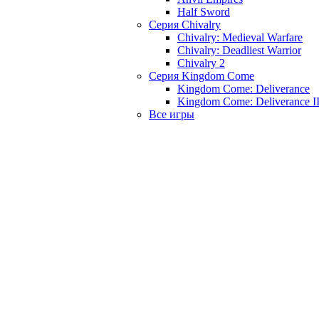
Half Sword
Серия Chivalry
Chivalry: Medieval Warfare
Chivalry: Deadliest Warrior
Chivalry 2
Серия Kingdom Come
Kingdom Come: Deliverance
Kingdom Come: Deliverance I
Все игры