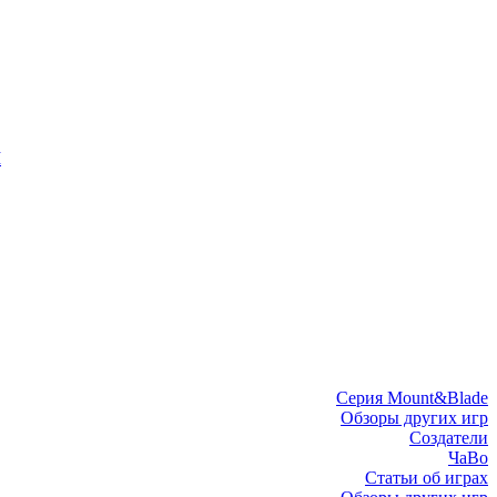
I
Серия Mount&Blade
Обзоры других игр
Создатели
ЧаВо
Статьи об играх