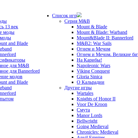
Список игр
оды
Серия M&B
сь 13 век
Mount & Blade
е моды
Mount & Blade: Warband
 моды
Mount&Blade II: Bannerlord
unt and Blade
M&B2: War Sails
rband
Огнем и Мечом
nnerlord
Огнем и Мечом. Великие б
сификаторы
На Карибы!
зное для M&B
Napoleonic Wars
зное для Bannerlord
Viking Conquest
ние модов
Gloria Sinica
unt and Blade
О Кальрадии
rband
Другие игры
nnerlord
Wartales
опытом
Knights of Honor II
Voor De Kroon
Смута
Manor Lords
Bellwright
Going Medieval
Chronicles: Medieval
Anvil Empires