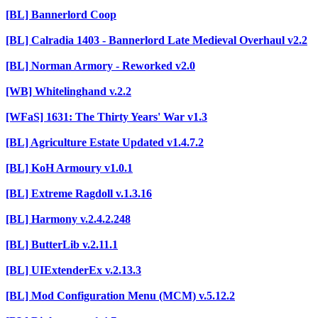
[BL] Bannerlord Coop
[BL] Calradia 1403 - Bannerlord Late Medieval Overhaul v2.2
[BL] Norman Armory - Reworked v2.0
[WB] Whitelinghand v.2.2
[WFaS] 1631: The Thirty Years' War v1.3
[BL] Agriculture Estate Updated v1.4.7.2
[BL] KoH Armoury v1.0.1
[BL] Extreme Ragdoll v.1.3.16
[BL] Harmony v.2.4.2.248
[BL] ButterLib v.2.11.1
[BL] UIExtenderEx v.2.13.3
[BL] Mod Configuration Menu (MCM) v.5.12.2