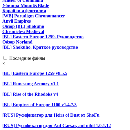
Master of Command
Убийцы Mount&Blade
Корабли и флотилии
[WB] Paradigm Chronomancer
Anvil Empires
Обзор [BL] Shokuho
Chronicles: Medieval
[BL] Eastern Europe 1259. Руководство
Обзор Norland
[BL] Shokuho. Краткое руководство
Последние файлы
×
[BL] Eastern Europe 1259 v8.5.5
[BL] Runesung Armory v1.1
[BL] Rise of the Rhodoks v4
[BL] Empires of Europe 1100 v1.4.7.3
[RUS] Русификатор для Heirs of Dust от ShoFu
[RUS] Русификатор для Aut Caesar, aut nihil 1.0.1.12